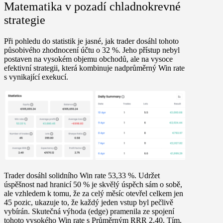
Matematika v pozadí chladnokrevné
strategie
Při pohledu do statistik je jasné, jak trader dosáhl tohoto
působivého zhodnocení účtu o 32 %. Jeho přístup nebyl
postaven na vysokém objemu obchodů, ale na vysoce
efektivní strategii, která kombinuje nadprůměrný Win rate
s vynikající exekucí.
Trader dosáhl solidního
Win rate 53,33 %
. Udržet
úspěšnost nad hranicí 50 % je skvělý úspěch sám o sobě,
ale vzhledem k tomu, že za celý měsíc otevřel celkem jen
45 pozic, ukazuje to, že každý jeden vstup byl pečlivě
vybírán. Skutečná výhoda (edge) pramenila ze spojení
tohoto vysokého Win rate s
Průměrným RRR 2,40
. Tím,