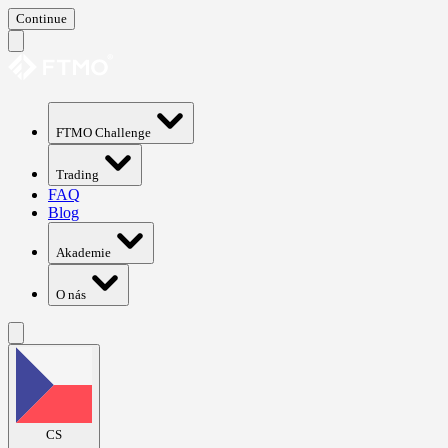
Continue
FTMO Challenge
Trading
FAQ
Blog
Akademie
O nás
CS