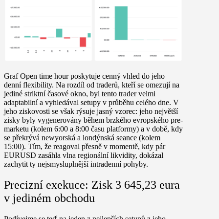
Graf Open time hour poskytuje cenný vhled do jeho
denní flexibility. Na rozdíl od traderů, kteří se omezují na
jediné striktní časové okno, byl tento trader velmi
adaptabilní a
vyhledával setupy v průběhu celého dne.
V
jeho ziskovosti se však rýsuje jasný vzorec: jeho největší
zisky byly vygenerovány během brzkého evropského pre-
marketu (kolem 6:00 a 8:00 času platformy) a v době, kdy
se překrývá newyorská a londýnská seance (kolem
15:00). Tím, že reagoval přesně v momentě, kdy
pár
EURUSD zasáhla vlna regionální likvidity,
dokázal
zachytit ty nejsmysluplnější intradenní pohyby.
Precizní exekuce: Zisk 3 645,23 eura
v jediném obchodu
Podívejme se teď na jeden z nejlepších setupů z jeho