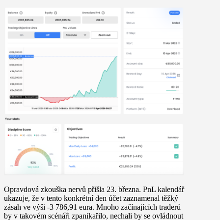
Opravdová zkouška nervů přišla 23. března. PnL kalendář
ukazuje, že v tento konkrétní den účet zaznamenal těžký
zásah ve výši
-3 786,91 eura
. Mnoho začínajících traderů
by v takovém scénáři zpanikařilo, nechali by se ovládnout