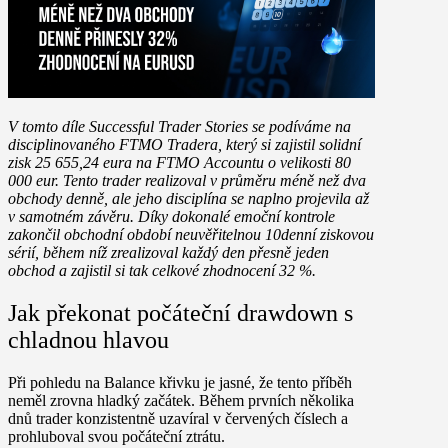
V tomto díle Successful Trader Stories se podíváme na
disciplinovaného FTMO Tradera, který si zajistil solidní
zisk 25 655,24 eura
na
FTMO Accountu o velikosti 80
000 eur.
Tento trader realizoval v průměru méně než dva
obchody denně, ale jeho disciplína se naplno projevila až
v samotném závěru. Díky dokonalé emoční kontrole
zakončil obchodní období
neuvěřitelnou 10denní ziskovou
sérií,
během níž zrealizoval každý den přesně jeden
obchod a zajistil si tak celkové zhodnocení 32 %.
Jak překonat počáteční drawdown s
chladnou hlavou
Při pohledu na Balance křivku je jasné, že tento příběh
neměl zrovna hladký začátek. Během prvních několika
dnů trader konzistentně uzavíral v červených číslech a
prohluboval svou počáteční ztrátu.