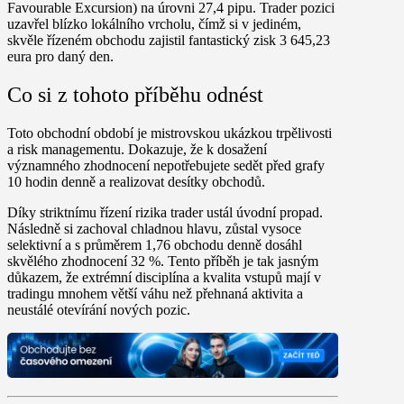
Favourable Excursion) na úrovni 27,4 pipu. Trader pozici
uzavřel blízko lokálního vrcholu, čímž si v jediném,
skvěle řízeném obchodu zajistil fantastický
zisk 3 645,23
eura
pro daný den.
Co si z tohoto příběhu odnést
Toto obchodní období je mistrovskou ukázkou trpělivosti
a risk managementu. Dokazuje, že k dosažení
významného zhodnocení nepotřebujete sedět před grafy
10 hodin denně a realizovat desítky obchodů.
Díky striktnímu řízení rizika trader ustál úvodní propad.
Následně si zachoval chladnou hlavu, zůstal vysoce
selektivní a
s průměrem 1,76 obchodu denně
dosáhl
skvělého
zhodnocení 32 %.
Tento příběh je tak jasným
důkazem, že extrémní disciplína a kvalita vstupů mají v
tradingu mnohem větší váhu než přehnaná aktivita a
neustálé otevírání nových pozic.