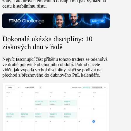
zóny. Tato úroveň emočního odstupu mu pak vydláždila
cestu k stabilnímu růstu.
Dokonalá ukázka disciplíny: 10
ziskových dnů v řadě
Nejvíc fascinující část příběhu tohoto tradera se odehrává
ve druhé polovině obchodního období. Pokud chcete
vidět, jak vypadá vrchol disciplíny, stačí se podívat na
přechod z březnového do dubnového PnL kalendáře.