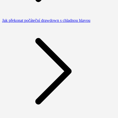
Jak překonat počáteční drawdown s chladnou hlavou