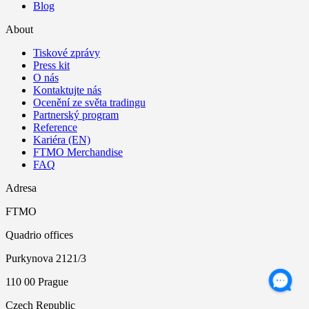
Blog
About
Tiskové zprávy
Press kit
O nás
Kontaktujte nás
Ocenění ze světa tradingu
Partnerský program
Reference
Kariéra (EN)
FTMO Merchandise
FAQ
Adresa
FTMO
Quadrio offices
Purkynova 2121/3
110 00 Prague
Czech Republic