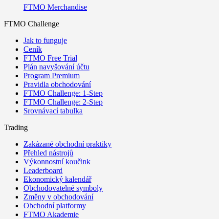
FTMO Merchandise
FTMO Challenge
Jak to funguje
Ceník
FTMO Free Trial
Plán navyšování účtu
Program Premium
Pravidla obchodování
FTMO Challenge: 1-Step
FTMO Challenge: 2-Step
Srovnávací tabulka
Trading
Zakázané obchodní praktiky
Přehled nástrojů
Výkonnostní koučink
Leaderboard
Ekonomický kalendář
Obchodovatelné symboly
Změny v obchodování
Obchodní platformy
FTMO Akademie