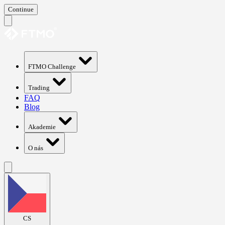
Continue
FTMO Challenge
Trading
FAQ
Blog
Akademie
O nás
CS