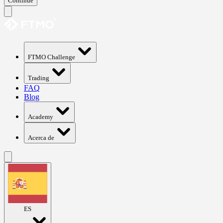
Continue
FTMO Challenge
Trading
FAQ
Blog
Academy
Acerca de
ES