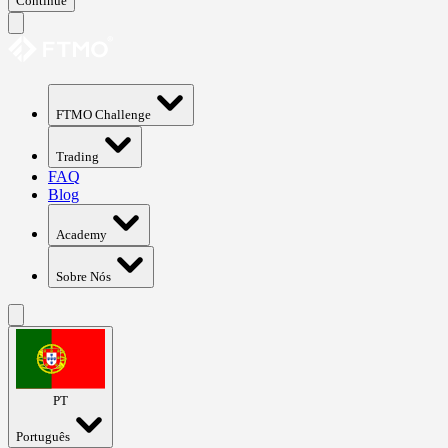
Continue
FTMO Challenge
Trading
FAQ
Blog
Academy
Sobre Nós
PT
Português