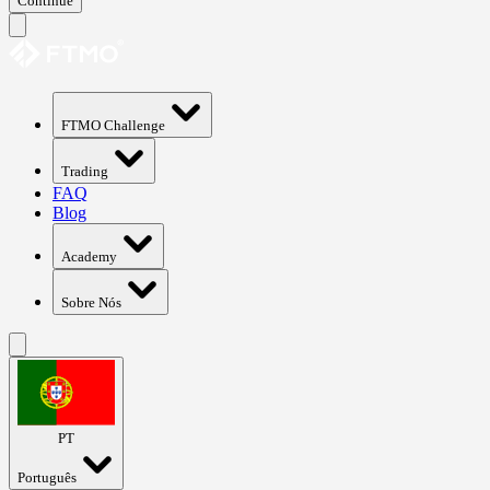
Continue
FTMO Challenge
Trading
FAQ
Blog
Academy
Sobre Nós
PT
Português