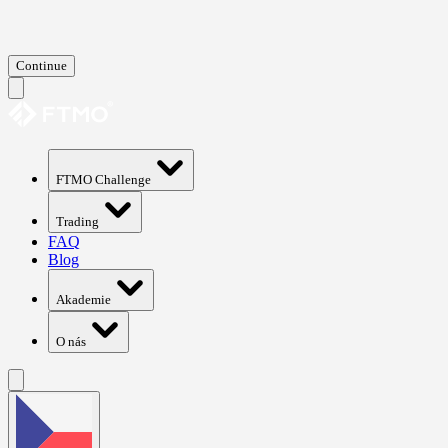
Continue
FTMO Challenge
Trading
FAQ
Blog
Akademie
O nás