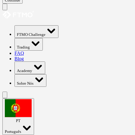
Continue
FTMO Challenge
Trading
FAQ
Blog
Academy
Sobre Nós
PT
Português