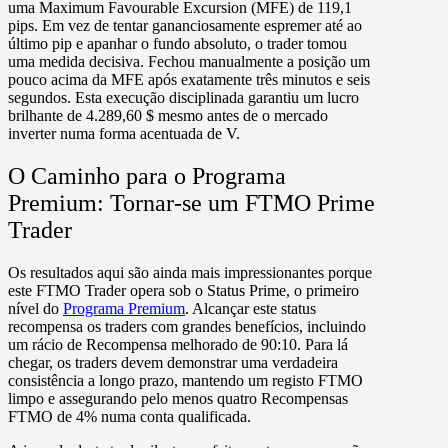
uma
Maximum Favourable Excursion (MFE) de 119,1
pips.
Em vez de tentar gananciosamente espremer até ao
último pip e apanhar o fundo absoluto, o trader tomou
uma medida decisiva. Fechou manualmente a posição um
pouco acima da MFE após exatamente
três minutos e seis
segundos.
Esta execução disciplinada garantiu um
lucro
brilhante de 4.289,60 $
mesmo antes de o mercado
inverter numa forma acentuada de V.
O Caminho para o Programa
Premium: Tornar-se um FTMO Prime
Trader
Os resultados aqui são ainda mais impressionantes porque
este FTMO Trader opera sob o Status Prime,
o primeiro
nível do
Programa Premium
. Alcançar este status
recompensa os traders com grandes benefícios, incluindo
um rácio de
Recompensa melhorado de 90:10.
Para lá
chegar, os traders devem demonstrar uma verdadeira
consistência a longo prazo, mantendo um registo FTMO
limpo e assegurando pelo menos quatro Recompensas
FTMO de 4% numa conta qualificada.