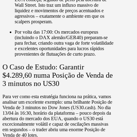
Wall Street.
Isto traz um influxo massivo de
liquidez e movimentos de preços acentuados e
agressivos – exatamente o ambiente em que os
scalpers prosperam.
Por volta das 17:00:
Os mercados europeus
(incluindo o DAX alemão/GER40) preparam-se
para fechar, criando outra vaga de forte volatilidade
e excelentes oportunidades para lucros rápidos
provenientes de flutuações de curto prazo.
O Caso de Estudo: Garantir
$4.289,60 numa
Posição de Venda
de
3 minutos no US30
Para ver como esta estratégia funciona na prática,
vamos
analisar um excelente exemplo:
uma brilhante
Posição de
Venda de 3 minutos no Dow Jones (US30.
cash)
.
No dia
13/04 às 16:30, horário da plataforma – pouco depois da
abertura do mercado dos EUA, quando o US30 está
excecionalmente volátil e capaz de oscilações massivas
em segundos – o trader abriu uma
enorme Posição de
Venda de 40 lotes.