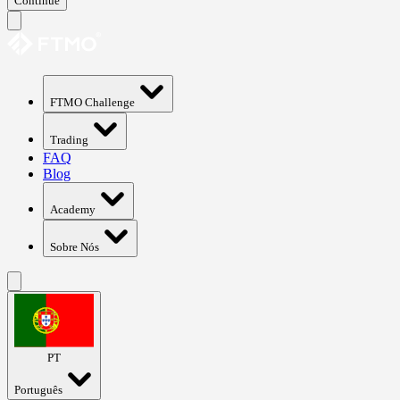
Continue
FTMO Challenge
Trading
FAQ
Blog
Academy
Sobre Nós
PT
Português