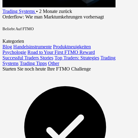
Trading Systems
•
2 Monate zurück
Orderflow: Wie man Marktumkehrungen vorhersagt
Beliebt Auf FTMO
Kategorien
Blog
Handelsinstrumente
Produktneuigkeiten
Psychologie
Road to Your First FTMO Reward
Successful Traders Stories
Top Traders: Strategies
Trading
Systems
Trading Tipps
Other
Starten Sie noch heute Ihre FTMO Challenge