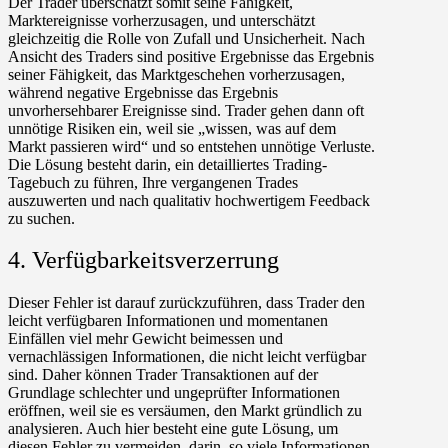
Der Trader überschätzt somit seine Fähigkeit,
Marktereignisse vorherzusagen, und unterschätzt
gleichzeitig die Rolle von Zufall und Unsicherheit. Nach
Ansicht des Traders sind positive Ergebnisse das Ergebnis
seiner Fähigkeit, das Marktgeschehen vorherzusagen,
während negative Ergebnisse das Ergebnis
unvorhersehbarer Ereignisse sind. Trader gehen dann oft
unnötige Risiken ein, weil sie „wissen, was auf dem
Markt passieren wird“ und so entstehen unnötige Verluste.
Die Lösung besteht darin, ein detailliertes Trading-
Tagebuch zu führen, Ihre vergangenen Trades
auszuwerten und nach qualitativ hochwertigem Feedback
zu suchen.
4. Verfügbarkeitsverzerrung
Dieser Fehler ist darauf zurückzuführen, dass Trader den
leicht verfügbaren Informationen und momentanen
Einfällen viel mehr Gewicht beimessen und
vernachlässigen Informationen, die nicht leicht verfügbar
sind. Daher können Trader Transaktionen auf der
Grundlage schlechter und ungeprüfter Informationen
eröffnen, weil sie es versäumen, den Markt gründlich zu
analysieren. Auch hier besteht eine gute Lösung, um
diesen Fehler zu vermeiden, darin, so viele Informationen