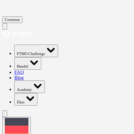
Continue
FTMO Challenge
Handel
FAQ
Blog
Academy
Über