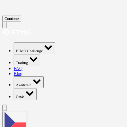
Continue
FTMO Challenge
Trading
FAQ
Blog
Akademie
O nás