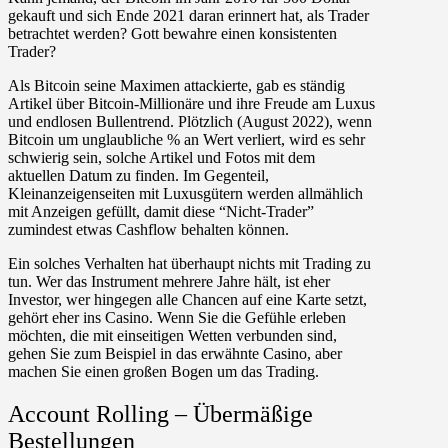
gekauft und sich Ende 2021 daran erinnert hat, als Trader
betrachtet werden? Gott bewahre einen konsistenten
Trader?
Als Bitcoin seine Maximen attackierte, gab es ständig
Artikel über Bitcoin-Millionäre und ihre Freude am Luxus
und endlosen Bullentrend. Plötzlich (August 2022), wenn
Bitcoin um unglaubliche % an Wert verliert, wird es sehr
schwierig sein, solche Artikel und Fotos mit dem
aktuellen Datum zu finden. Im Gegenteil,
Kleinanzeigenseiten mit Luxusgütern werden allmählich
mit Anzeigen gefüllt, damit diese “Nicht-Trader”
zumindest etwas Cashflow behalten können.
Ein solches Verhalten hat überhaupt nichts mit Trading zu
tun. Wer das Instrument mehrere Jahre hält, ist eher
Investor, wer hingegen alle Chancen auf eine Karte setzt,
gehört eher ins Casino. Wenn Sie die Gefühle erleben
möchten, die mit einseitigen Wetten verbunden sind,
gehen Sie zum Beispiel in das erwähnte Casino, aber
machen Sie einen großen Bogen um das Trading.
Account Rolling – Übermäßige
Bestellungen