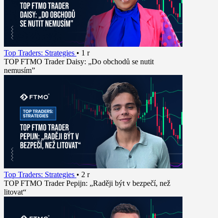
Top Traders: Strategies
•
1 r
TOP FTMO Trader Daisy: „Do obchodů se nutit
nemusím”
Top Traders: Strategies
•
2 r
TOP FTMO Trader Pepijn: „Raději být v bezpečí, než
litovat“