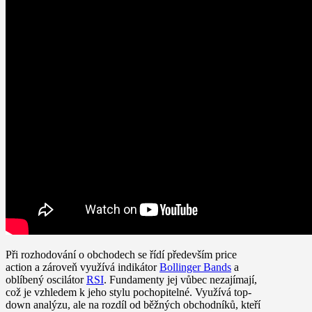
Při rozhodování o obchodech se řídí především price
action a zároveň využívá indikátor
Bollinger Bands
a
oblíbený oscilátor
RSI
. Fundamenty jej vůbec nezajímají,
což je vzhledem k jeho stylu pochopitelné. Využívá top-
down analýzu, ale na rozdíl od běžných obchodníků, kteří