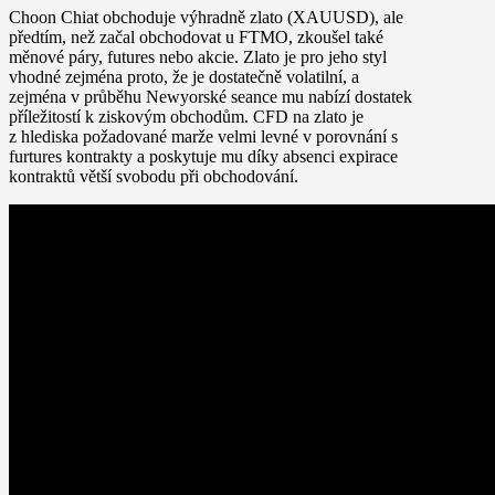
Choon Chiat obchoduje výhradně zlato (XAUUSD), ale
předtím, než začal obchodovat u FTMO, zkoušel také
měnové páry, futures nebo akcie. Zlato je pro jeho styl
vhodné zejména proto, že je dostatečně volatilní, a
zejména v průběhu Newyorské seance mu nabízí dostatek
příležitostí k ziskovým obchodům. CFD na zlato je
z hlediska požadované marže velmi levné v porovnání s
furtures kontrakty a poskytuje mu díky absenci expirace
kontraktů větší svobodu při obchodování.