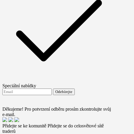
Speciální nabídky
Odebírejte
Souhlasím se zasíláním novinek od FTMO
Terms and
conditions
Děkujeme! Pro potvrzení odběru prosím zkontrolujte svůj
e-mail.
Přidejte se ke komunitě
Přidejte se do celosvětové sítě
traderů