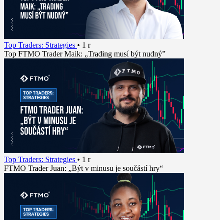
Top Traders: Strategies
•
1 r
Top FTMO Trader Maik: „Trading musí být nudný”
Top Traders: Strategies
•
1 r
FTMO Trader Juan: „Být v minusu je součástí hry“