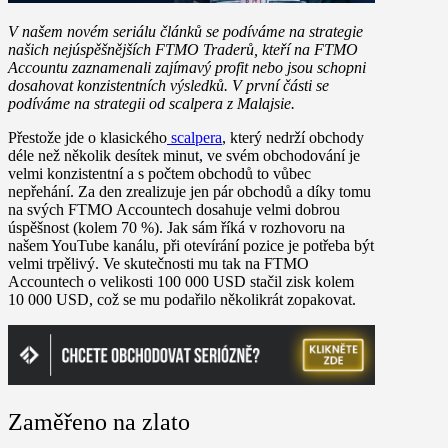
V našem novém seriálu článků se podíváme na strategie
našich nejúspěšnějších FTMO Traderů, kteří na FTMO
Accountu zaznamenali zajímavý profit nebo jsou schopni
dosahovat konzistentních výsledků. V první části se
podíváme na strategii od scalpera z Malajsie.
Přestože jde o klasického
scalpera
, který nedrží obchody
déle než několik desítek minut, ve svém obchodování je
velmi konzistentní a s počtem obchodů to vůbec
nepřehání. Za den zrealizuje jen pár obchodů a díky tomu
na svých FTMO Accountech dosahuje velmi dobrou
úspěšnost (kolem 70 %). Jak sám říká v rozhovoru na
našem YouTube kanálu, při otevírání pozice je potřeba být
velmi trpělivý. Ve skutečnosti mu tak na FTMO
Accountech o velikosti 100 000 USD stačil zisk kolem
10 000 USD, což se mu podařilo několikrát zopakovat.
Zaměřeno na zlato