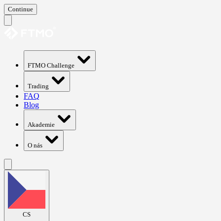
Continue
FTMO Challenge
Trading
FAQ
Blog
Akademie
O nás
CS