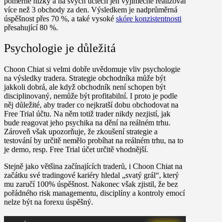
poměrně nízký a na svých účtech jen výjimečně realizoval
více než 3 obchody za den. Výsledkem je nadprůměrná
úspěšnost přes 70 %, a také vysoké
skóre konzistentnosti
přesahující 80 %.
Psychologie je důležitá
Choon Chiat si velmi dobře uvědomuje vliv psychologie
na výsledky tradera. Strategie obchodníka může být
jakkoli dobrá, ale když obchodník není schopen být
disciplinovaný, nemůže být profitabilní. I proto je podle
něj důležité, aby trader co nejkratší dobu obchodovat na
Free Trial účtu. Na něm totiž trader nikdy nezjistí, jak
bude reagovat jeho psychika na dění na reálném trhu.
Zároveň však upozorňuje, že zkoušení strategie a
testování by určitě nemělo probíhat na reálném trhu, na to
je demo, resp. Free Trial účet určitě vhodnější.
Stejně jako většina začínajících traderů, i Choon Chiat na
začátku své tradingové kariéry hledal „svatý grál“, který
mu zaručí 100% úspěšnost. Nakonec však zjistil, že bez
pořádného risk managementu, disciplíny a kontroly emocí
nelze být na forexu úspěšný.