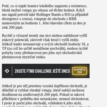
Poté, co si najde hranice lokálního supportu a rezistence,
hledá možné vstupy po odrazu od těchto hodnot. Když
mu signál potvrdí také Bollinger Bands a RSI (a případně
divergence s cenou), vstupuje do obchodu s RRR
nastaveným na hodnotu 1. Jeho hlavním cílem za den je
zisk 200 pipů.
Rychlé a výrazné trendy mu sice mohou nabídnout vyšší
ziskový potenciál, zároveň však hrozí i vyšší ztráty.
Jelikož trader nenastavuje u svých obchodů hodnoty SL a
TP (za což ho určitě nemůžeme pochválit), mohou rychlé
pohyby ceny představovat pro jeho styl obchodování
představovat zbytečné riziko.
Jelikož je pro něj prioritou vysoká úspěšnost obchodů, je
důležité si vybírat vhodné vstupy, které nabízí možnost
dosáhnout na zmiňovaných 200 pipů. Pokud se taková
příležitost v průběhu dne nenaskytne, nemusí obchodovat.
I proto je počet jeho obchodů, vzhledem k jeho stylu,