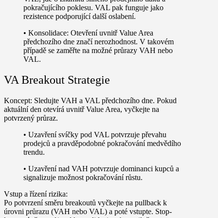
pokračujícího poklesu. VAL pak funguje jako
rezistence podporující další oslabení.
•
Konsolidace:
Otevření uvnitř Value Area
předchozího dne značí nerozhodnost. V takovém
případě se zaměřte na možné průrazy VAH nebo
VAL.
VA Breakout Strategie
Koncept:
Sledujte VAH a VAL předchozího dne. Pokud
aktuální den otevírá uvnitř Value Area, vyčkejte na
potvrzený průraz.
• Uzavření svíčky pod VAL potvrzuje převahu
prodejců a pravděpodobné pokračování medvědího
trendu.
• Uzavření nad VAH potvrzuje dominanci kupců a
signalizuje možnost pokračování růstu.
Vstup a řízení rizika:
Po potvrzení směru breakoutů vyčkejte na pullback k
úrovni průrazu (VAH nebo VAL) a poté vstupte. Stop-