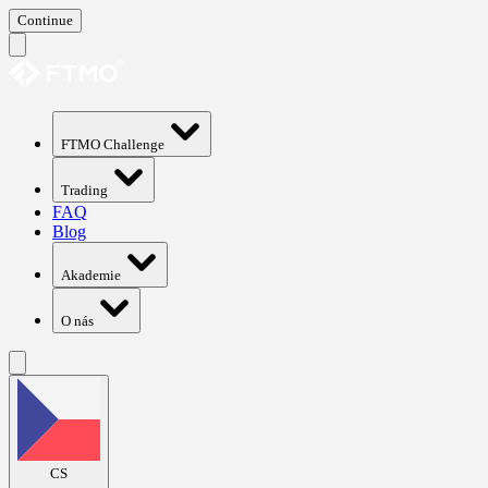
Continue
FTMO Challenge
Trading
FAQ
Blog
Akademie
O nás
CS