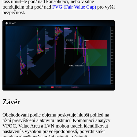
loss umístěte pod/ nad konsolidaci, nebo v silně
trendujícím trhu pod/ nad
FVG (Fair Value Gap)
pro vyšší
bezpečnost.
Závěr
Obchodování podle objemu poskytuje hlubší pohled na
tržní přesvědčení a aktivitu institucí. Kombinací analýzy
VPOC, Value Area a LVN mohou tradeři identifikovat
nastavení s vysokou pravděpodobností, potvrdit směr
trendu a zlepšit načasování vstupů i výstupů.