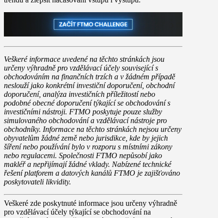
Veškeré informace uvedené na těchto stránkách jsou
určeny výhradně pro vzdělávací účely související s
obchodováním na finančních trzích a v žádném případě
neslouží jako konkrétní investiční doporučení, obchodní
doporučení, analýza investičních příležitostí nebo
podobné obecné doporučení týkající se obchodování s
investičními nástroji. FTMO poskytuje pouze služby
simulovaného obchodování a vzdělávací nástroje pro
obchodníky. Informace na těchto stránkách nejsou určeny
obyvatelům žádné země nebo jurisdikce, kde by jejich
šíření nebo používání bylo v rozporu s místními zákony
nebo regulacemi. Společnosti FTMO nepůsobí jako
makléř a nepřijímají žádné vklady. Nabízené technické
řešení platforem a datových kanálů FTMO je zajišťováno
poskytovateli likvidity.
Veškeré zde poskytnuté informace jsou určeny výhradně
pro vzdělávací účely týkající se obchodování na