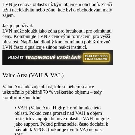
LVN je cenová oblast s nízkým objemem obchodů. Značí
tržní neefektivitu nebo zónu, kde byl o obchodování malý
zájem.
Jak jej používat:
LVN může sloužit jako zóna pro breakout i pro odmítnutí
ceny. Kombinujte LVN s cenovými formacemi pro vyšší
přesnost. Například dlouhý knot odmítnutí poblíž úrovně
LVN často signalizuje silnou reakci institucí.
Value Area (VAH & VAL)
Value Area ukazuje oblast, kde se během seance
uskutečnilo přibližně 70 % veškerého objemu – tedy
komfortní zónu trhu.
•
VAH (Value Area High):
Horní hranice této
oblasti. Pokud cena prorazí nad VAH a objem
roste, trh vstupuje do nové oblasti a VAH funguje
jako support. Pokud průraz selže, často dochází k
návratu k VPOC (pokud je uvnitř VA) nebo k
VAL.