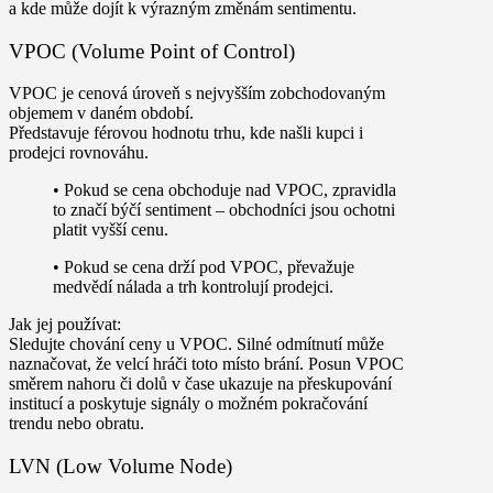
a kde může dojít k výrazným změnám sentimentu.
VPOC (Volume Point of Control)
VPOC je cenová úroveň s
nejvyšším zobchodovaným
objemem
v daném období.
Představuje férovou hodnotu trhu, kde našli kupci i
prodejci rovnováhu.
• Pokud se cena obchoduje
nad VPOC
, zpravidla
to značí
býčí sentiment
– obchodníci jsou ochotni
platit vyšší cenu.
• Pokud se cena drží
pod VPOC
, převažuje
medvědí nálada
a trh kontrolují prodejci.
Jak jej používat:
Sledujte chování ceny u VPOC. Silné odmítnutí může
naznačovat, že velcí hráči toto místo brání. Posun VPOC
směrem nahoru či dolů v čase ukazuje na přeskupování
institucí a poskytuje signály o možném pokračování
trendu nebo obratu.
LVN (Low Volume Node)