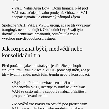
•
VAL (Value Area Low):
Dolní hranice. Pád pod
VAL naznačuje převahu prodejců. Odraz od VAL
naopak signalizuje obnovený nákupní zájem.
Společně
VAH
,
VAL
a
VPOC
určují, zda je trh vyvážený
(ranging), nebo trendující. Obchodníci využívají tyto
úrovně k identifikaci breakoutů, odmítnutí a zón s
vysokou pravděpodobností vstupu.
Jak rozpoznat býčí, medvědí nebo
konsolidační trh
Před použitím jakékoli strategie je důležité pochopit
strukturu trhu. Value Area a VPOC pomáhají určit, zda je
trh v býčím trendu, medvědím trendu nebo v konsolidaci.
•
Býčí trh:
Pokud otevírací cena leží nad
předchozím VAH, ukazuje to silný nákupní tlak.
VAH se často mění v support a nabízí příležitosti
pro pokračování trendu.
•
Medvědí trh:
Pokud trh otevírá pod předchozím
VAL, jde o známku silného prodejního tlaku a