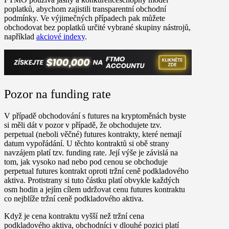
poplatků, abychom zajistili transparentní obchodní
podmínky. Ve výjimečných případech pak můžete
obchodovat bez poplatků určité vybrané skupiny nástrojů,
například
akciové indexy
.
Pozor na funding rate
V případě obchodování s futures na kryptoměnách byste
si měli dát v pozor v případě, že obchodujete tzv.
perpetual (neboli věčné) futures kontrakty, které nemají
datum vypořádání. U těchto kontraktů si obě strany
navzájem platí tzv. funding rate. Její výše je závislá na
tom, jak vysoko nad nebo pod cenou se obchoduje
perpetual futures kontrakt oproti tržní ceně podkladového
aktiva. Protistrany si tuto částku platí obvykle každých
osm hodin a jejím cílem udržovat cenu futures kontraktu
co nejblíže tržní ceně podkladového aktiva.
Když je cena kontraktu vyšší než tržní cena
podkladového aktiva, obchodníci v dlouhé pozici platí