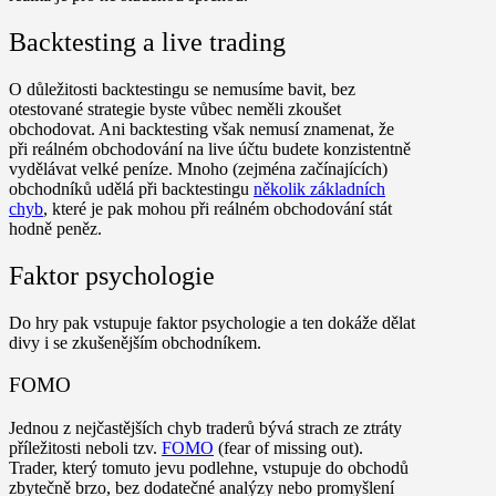
Backtesting a live trading
O důležitosti backtestingu se nemusíme bavit, bez
otestované strategie byste vůbec neměli zkoušet
obchodovat. Ani backtesting však nemusí znamenat, že
při reálném obchodování na live účtu budete konzistentně
vydělávat velké peníze. Mnoho (zejména začínajících)
obchodníků udělá při backtestingu
několik základních
chyb
, které je pak mohou při reálném obchodování stát
hodně peněz.
Faktor psychologie
Do hry pak vstupuje faktor psychologie a ten dokáže dělat
divy i se zkušenějším obchodníkem.
FOMO
Jednou z nejčastějších chyb traderů bývá strach ze ztráty
příležitosti neboli tzv.
FOMO
(fear of missing out).
Trader, který tomuto jevu podlehne, vstupuje do obchodů
zbytečně brzo, bez dodatečné analýzy nebo promyšlení