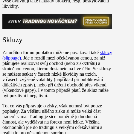
výše ovlivňují také náklady brokerů, resp. poskytovatelů
likvidity.
Skluzy
Za určitou formu poplatku můžeme považovat také
skluzy
(slippage)
. Jde o rozdíl mezi očekávanou cenou, za níž
plánujete realizovat svůj obchod (nebo zisk/ztrátu) a
skutečnou cenou, kterou dostanete na live účtu. Se skluzy
se můžete setkat v časech nízké likvidity na trzích,
v časech zvýšené volatility (například při publikování
důležitých zpráv), nebo při držení obchodů přes víkend
(víkendové gapy). I v tomto případě platí, že skluz může
být pozitivní i negativní.
To, co vás připravuje o zisky, však nemusí být pouze
poplatky. Za většinu ušlého zisku si může velká část
traderů sama. Trading je sice poměrně jednoduchá
činnost, ale vydělávat na forexu není lehké. Většina
obchodníků jde do tradingu s velkými očekáváními a
realita je pro ně studenou sprchou.