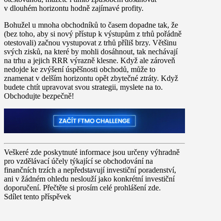
v dlouhém horizontu hodně zajímavé profity.
Bohužel u mnoha obchodníků to časem dopadne tak, že
(bez toho, aby si nový přístup k výstupům z trhů pořádně
otestovali) začnou vystupovat z trhů příliš brzy. Většinu
svých zisků, na které by mohli dosáhnout, tak nechávají
na trhu a jejich RRR výrazně klesne. Když ale zároveň
nedojde ke zvýšení úspěšnosti obchodů, může to
znamenat v delším horizontu opět zbytečné ztráty. Když
budete chtít upravovat svou strategii, myslete na to.
Obchodujte bezpečně!
Veškeré zde poskytnuté informace jsou určeny výhradně
pro vzdělávací účely týkající se obchodování na
finančních trzích a nepředstavují investiční poradenství,
ani v žádném ohledu neslouží jako konkrétní investiční
doporučení. Přečtěte si prosím celé prohlášení zde.
Sdílet tento příspěvek