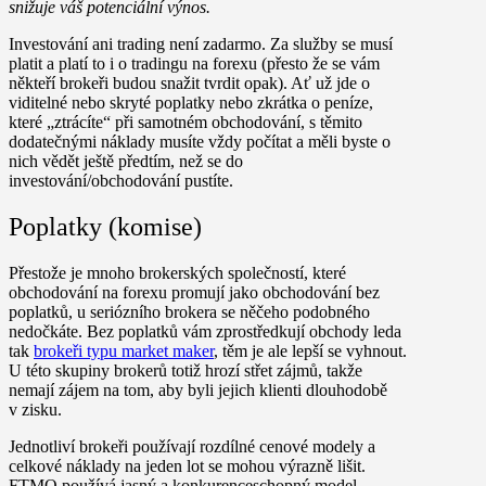
snižuje váš potenciální výnos.
Investování ani trading není zadarmo. Za služby se musí
platit a platí to i o tradingu na forexu (přesto že se vám
někteří brokeři budou snažit tvrdit opak). Ať už jde o
viditelné nebo skryté poplatky nebo zkrátka o peníze,
které „ztrácíte“ při samotném obchodování, s těmito
dodatečnými náklady musíte vždy počítat a měli byste o
nich vědět ještě předtím, než se do
investování/obchodování pustíte.
Poplatky (komise)
Přestože je mnoho brokerských společností, které
obchodování na forexu promují jako obchodování bez
poplatků, u seriózního brokera se něčeho podobného
nedočkáte. Bez poplatků vám zprostředkují obchody leda
tak
brokeři typu market maker
, těm je ale lepší se vyhnout.
U této skupiny brokerů totiž hrozí střet zájmů, takže
nemají zájem na tom, aby byli jejich klienti dlouhodobě
v zisku.
Jednotliví brokeři používají rozdílné cenové modely a
celkové náklady na jeden lot se mohou výrazně lišit.
FTMO používá jasný a konkurenceschopný model