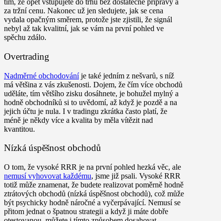
tím, že opět vstupujete do trhu bez dostatečné přípravy a
za tržní cenu. Nakonec už jen sledujete, jak se cena
vydala opačným směrem, protože jste zjistili, že signál
nebyl až tak kvalitní, jak se vám na první pohled ve
spěchu zdálo.
Overtrading
Nadměrné obchodování
je také jedním z nešvarů, s níž
má většina z vás zkušenosti. Dojem, že čím více obchodů
uděláte, tím většího zisku dosáhnete, je bohužel mylný a
hodně obchodníků si to uvědomí, až když je pozdě a na
jejich účtu je nula. I v tradingu zkrátka často platí, že
méně je někdy více a kvalita by měla vítězit nad
kvantitou.
Nízká úspěšnost obchodů
O tom, že vysoké RRR je na první pohled hezká věc, ale
nemusí vyhovovat každému
, jsme již psali. Vysoké RRR
totiž může znamenat, že budete realizovat poměrně hodně
ztrátových obchodů (nízká úspěšnost obchodů), což může
být psychicky hodně náročné a vyčerpávající. Nemusí se
přitom jednat o špatnou strategii a když ji máte dobře
otestovanou, můžete i tímto způsobem dosahovat