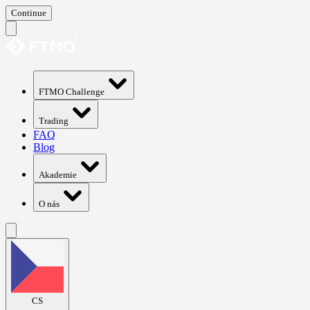
Continue
FTMO Challenge
Trading
FAQ
Blog
Akademie
O nás
CS