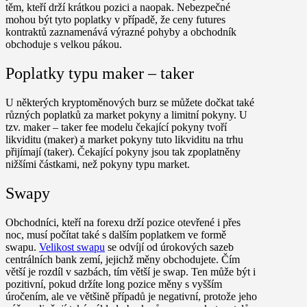
těm, kteří drží krátkou pozici a naopak. Nebezpečné
mohou být tyto poplatky v případě, že ceny futures
kontraktů zaznamenává výrazné pohyby a obchodník
obchoduje s velkou pákou.
Poplatky typu maker – taker
U některých kryptoměnových burz se můžete dočkat také
různých poplatků za market pokyny a limitní pokyny. U
tzv. maker – taker fee modelu čekající pokyny tvoří
likviditu (maker) a market pokyny tuto likviditu na trhu
přijímají (taker). Čekající pokyny jsou tak zpoplatněny
nižšími částkami, než pokyny typu market.
Swapy
Obchodníci, kteří na forexu drží pozice otevřené i přes
noc, musí počítat také s dalším poplatkem ve formě
swapu.
Velikost swapu
se odvíjí od úrokových sazeb
centrálních bank zemí, jejichž měny obchodujete. Čím
větší je rozdíl v sazbách, tím větší je swap. Ten může být i
pozitivní, pokud držíte long pozice měny s vyšším
úročením, ale ve většině případů je negativní, protože jeho