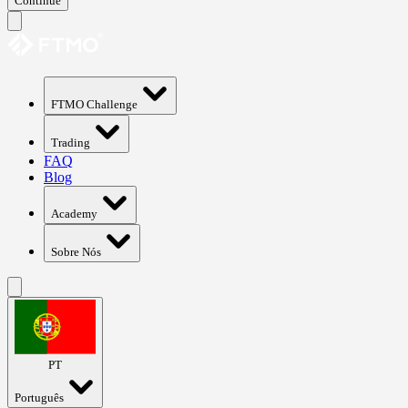
Continue
FTMO Challenge
Trading
FAQ
Blog
Academy
Sobre Nós
PT
Português