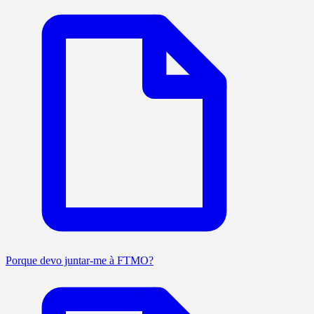
Porque devo juntar-me à FTMO?