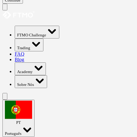
Continue
FTMO Challenge
Trading
FAQ
Blog
Academy
Sobre Nós
PT
Português