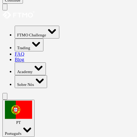
Continue
FTMO Challenge
Trading
FAQ
Blog
Academy
Sobre Nós
PT
Português