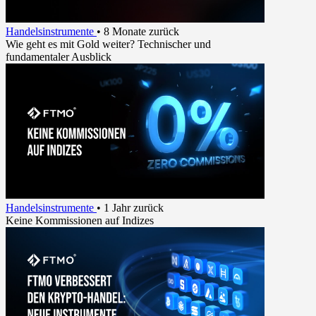
Handelsinstrumente
•
8 Monate zurück
Wie geht es mit Gold weiter? Technischer und
fundamentaler Ausblick
Handelsinstrumente
•
1 Jahr zurück
Keine Kommissionen auf Indizes