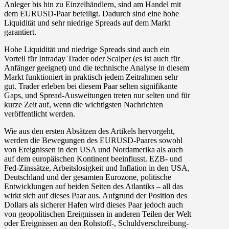
Anleger bis hin zu Einzelhändlern, sind am Handel mit
dem EURUSD-Paar beteiligt. Dadurch sind eine hohe
Liquidität und sehr niedrige Spreads auf dem Markt
garantiert.
Hohe Liquidität und niedrige Spreads sind auch ein
Vorteil für Intraday Trader oder Scalper (es ist auch für
Anfänger geeignet) und die technische Analyse in diesem
Markt funktioniert in praktisch jedem Zeitrahmen sehr
gut. Trader erleben bei diesem Paar selten signifikante
Gaps, und Spread-Ausweitungen treten nur selten und für
kurze Zeit auf, wenn die wichtigsten Nachrichten
veröffentlicht werden.
Wie aus den ersten Absätzen des Artikels hervorgeht,
werden die Bewegungen des EURUSD-Paares sowohl
von Ereignissen in den USA und Nordamerika als auch
auf dem europäischen Kontinent beeinflusst. EZB- und
Fed-Zinssätze, Arbeitslosigkeit und Inflation in den USA,
Deutschland und der gesamten Eurozone, politische
Entwicklungen auf beiden Seiten des Atlantiks – all das
wirkt sich auf dieses Paar aus. Aufgrund der Position des
Dollars als sicherer Hafen wird dieses Paar jedoch auch
von geopolitischen Ereignissen in anderen Teilen der Welt
oder Ereignissen an den Rohstoff-, Schuldverschreibung-