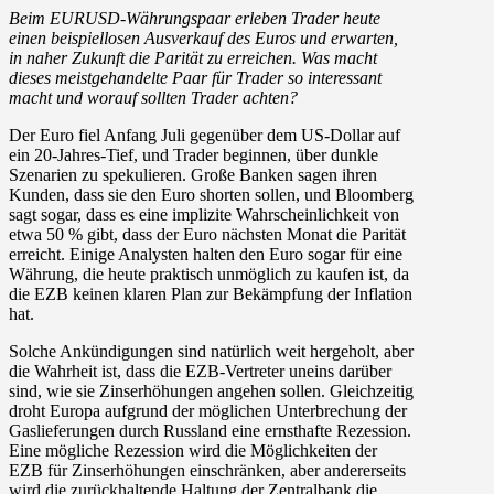
Beim EURUSD-Währungspaar erleben Trader heute
einen beispiellosen Ausverkauf des Euros und erwarten,
in naher Zukunft die Parität zu erreichen. Was macht
dieses meistgehandelte Paar für Trader so interessant
macht und worauf sollten Trader achten?
Der Euro fiel Anfang Juli gegenüber dem US-Dollar auf
ein 20-Jahres-Tief, und Trader beginnen, über dunkle
Szenarien zu spekulieren. Große Banken sagen ihren
Kunden, dass sie den Euro shorten sollen, und Bloomberg
sagt sogar, dass es eine implizite Wahrscheinlichkeit von
etwa 50 % gibt, dass der Euro nächsten Monat die Parität
erreicht. Einige Analysten halten den Euro sogar für eine
Währung, die heute praktisch unmöglich zu kaufen ist, da
die EZB keinen klaren Plan zur Bekämpfung der Inflation
hat.
Solche Ankündigungen sind natürlich weit hergeholt, aber
die Wahrheit ist, dass die EZB-Vertreter uneins darüber
sind, wie sie Zinserhöhungen angehen sollen. Gleichzeitig
droht Europa aufgrund der möglichen Unterbrechung der
Gaslieferungen durch Russland eine ernsthafte Rezession.
Eine mögliche Rezession wird die Möglichkeiten der
EZB für Zinserhöhungen einschränken, aber andererseits
wird die zurückhaltende Haltung der Zentralbank die