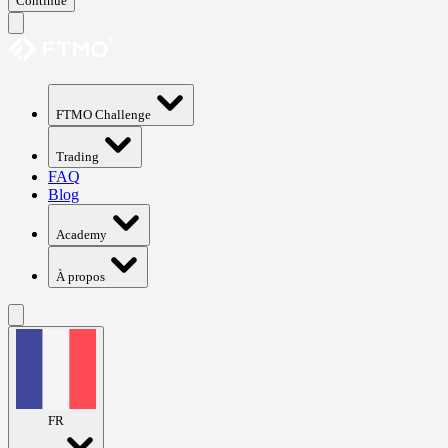
Continue
FTMO Challenge
Trading
FAQ
Blog
Academy
À propos
FR