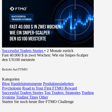
Successful Traders Stories
•
2 Monate zurück
Fast 40.000 $ in zwei Wochen: Wie ein Sniper-Scalper
den US100 meisterte
Beliebt Auf FTMO
Kategorien
Blog
Handelsinstrumente
Produktneuigkeiten
Psychologie
Road to Your First FTMO Reward
Successful Traders Stories
Top Traders: Strategies
Trading
Systems
Trading Tipps
Other
Starten Sie noch heute Ihre FTMO Challenge