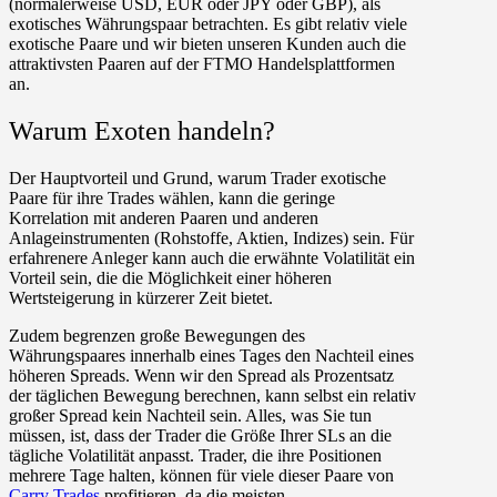
(normalerweise USD, EUR oder JPY oder GBP), als
exotisches Währungspaar betrachten. Es gibt relativ viele
exotische Paare und wir bieten unseren Kunden auch die
attraktivsten Paaren auf der FTMO Handelsplattformen
an.
Warum Exoten handeln?
Der Hauptvorteil und Grund, warum Trader exotische
Paare für ihre Trades wählen, kann die geringe
Korrelation mit anderen Paaren und anderen
Anlageinstrumenten (Rohstoffe, Aktien, Indizes) sein. Für
erfahrenere Anleger kann auch die erwähnte Volatilität ein
Vorteil sein, die die Möglichkeit einer höheren
Wertsteigerung in kürzerer Zeit bietet.
Zudem begrenzen große Bewegungen des
Währungspaares innerhalb eines Tages den Nachteil eines
höheren Spreads. Wenn wir den Spread als Prozentsatz
der täglichen Bewegung berechnen, kann selbst ein relativ
großer Spread kein Nachteil sein. Alles, was Sie tun
müssen, ist, dass der Trader die Größe Ihrer SLs an die
tägliche Volatilität anpasst. Trader, die ihre Positionen
mehrere Tage halten, können für viele dieser Paare von
Carry Trades
profitieren, da die meisten