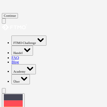
Continue
FTMO Challenge
Handel
FAQ
Blog
Academy
Über