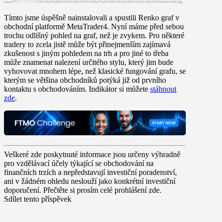
Tímto jsme úspěšně nainstalovali a spustili Renko graf v
obchodní platformě MetaTrader4. Nyní máme před sebou
trochu odlišný pohled na graf, než je zvykem. Pro některé
tradery to zcela jistě může být přinejmenším zajímavá
zkušenost s jiným pohledem na trh a pro jiné to třeba
může znamenat nalezení určitého stylu, který jim bude
vyhovovat mnohem lépe, než klasické fungování grafu, se
kterým se většina obchodníků potýká již od prvního
kontaktu s obchodováním. Indikátor si můžete
stáhnout
zde
.
Veškeré zde poskytnuté informace jsou určeny výhradně
pro vzdělávací účely týkající se obchodování na
finančních trzích a nepředstavují investiční poradenství,
ani v žádném ohledu neslouží jako konkrétní investiční
doporučení. Přečtěte si prosím celé prohlášení zde.
Sdílet tento příspěvek