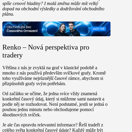
spíše cenové hladiny? I malá změna může mít velký
dopad na obchodní výsledky a dodržování obchodního
plánu.
Renko – Nová perspektiva pro
tradery
Většina z nás je zvyklá na
graf v klasické podobě
a
mnoho z nás používá především svíčkové grafy. Kromě
toho využíváme nejrůznější časové rámce, abychom si
přizpůsobili grafy svým potřebám.
Od začátku se učíme, že jedna svíce vždy znamená
konkrétní časový údaj, který si můžeme sami nastavit a
podle něj se rozhodovat. Není podstatné, jestli se jedná o
pouhou jednu minutu nebo obchodujeme pomocí
4hodinových svíček.
Je ale čas opravdu relevantní informace? Řeší tradeři z
celého světa konkrétní časové údaje? Každý může být