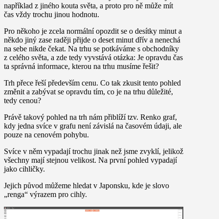
například z jiného kouta světa, a proto pro ně může mít
čas vždy trochu jinou hodnotu.
Pro někoho je zcela normální opozdit se o desítky minut a
někdo jiný zase raději přijde o deset minut dřív a nenechá
na sebe nikde čekat. Na trhu se potkáváme s obchodníky
z celého světa, a zde tedy vyvstává otázka:
Je opravdu čas
ta správná informace, kterou na trhu musíme řešit?
Trh přece řeší především cenu. Co tak zkusit tento pohled
změnit a zabývat se opravdu tím, co je na trhu důležité,
tedy cenou?
Právě takový pohled na trh nám přiblíží tzv. Renko graf,
kdy jedna svíce v grafu není závislá na časovém údaji, ale
pouze na cenovém pohybu.
Svíce v něm vypadají trochu jinak než jsme zvyklí, jelikož
všechny mají stejnou velikost. Na první pohled vypadají
jako cihličky.
Jejich původ můžeme hledat v Japonsku, kde je slovo
„renga“ výrazem pro cihly.