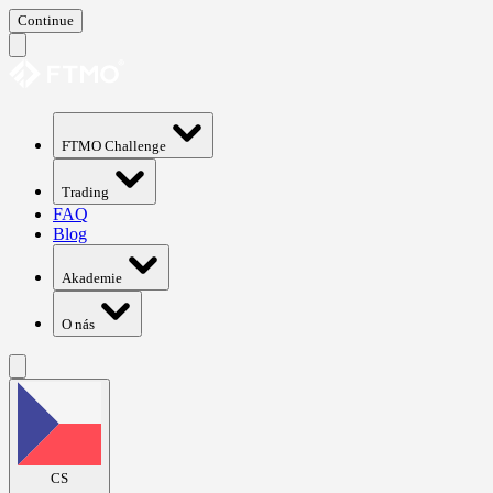
Continue
FTMO Challenge
Trading
FAQ
Blog
Akademie
O nás
CS