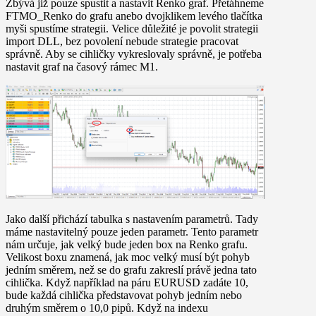
Zbývá již pouze spustit a nastavit
Renko graf
. Přetáhneme
FTMO_Renko
do grafu anebo dvojklikem levého tlačítka
myši spustíme strategii. Velice důležité je
povolit strategii
import DLL
, bez povolení nebude strategie pracovat
správně. Aby se cihličky vykreslovaly správně, je potřeba
nastavit graf na časový rámec M1.
Jako další přichází tabulka s nastavením parametrů. Tady
máme nastavitelný pouze jeden parametr. Tento parametr
nám určuje, jak velký bude jeden box na
Renko grafu
.
Velikost boxu znamená, jak moc velký musí být pohyb
jedním směrem, než se do grafu zakreslí právě jedna tato
cihlička. Když například na páru EURUSD zadáte 10,
bude každá cihlička představovat pohyb jedním nebo
druhým směrem o 10,0 pipů. Když na indexu