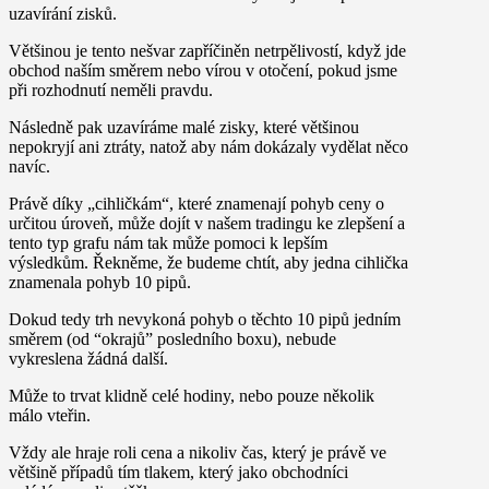
uzavírání zisků.
Většinou je tento nešvar
zapříčiněn netrpělivostí
, když jde
obchod naším směrem nebo vírou v otočení, pokud jsme
při rozhodnutí neměli pravdu.
Následně pak uzavíráme malé zisky, které většinou
nepokryjí ani ztráty, natož aby nám dokázaly vydělat něco
navíc.
Právě díky „cihličkám“, které znamenají pohyb ceny o
určitou úroveň, může dojít v našem tradingu ke zlepšení a
tento typ grafu nám tak může pomoci k lepším
výsledkům. Řekněme, že budeme chtít, aby jedna cihlička
znamenala pohyb 10 pipů.
Dokud tedy trh nevykoná pohyb o těchto 10 pipů jedním
směrem (od “okrajů” posledního boxu), nebude
vykreslena žádná další.
Může to trvat klidně celé hodiny, nebo pouze několik
málo vteřin.
Vždy ale
hraje roli cena a nikoliv čas
, který je právě ve
většině případů tím tlakem, který jako obchodníci