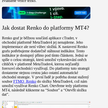
zvládáme velice těžko.
Jak dostat Renko do platformy MT4?
Renko graf je běžnou součástí aplikace cTrader, v
obchodní platformě MetaTrader4 jej nenajdeme. Jeho
implementace ale není vůbec složitá. K nastavení
Renko
grafu
potřebujeme dodatečně stáhnout indikátor. Tento
indikátor je dostupný přímo pod tímto článkem. Jedná se
spíše o celou strategii, která umožní vykreslování oněch
cihliček v platformě
MetaTrader4
, kterou nejčastěji
forexoví obchodníci využívají. Do platformy tuto strategii
dostaneme stejnou cestou jako ostatní automatické
obchodní strategie. V první řadě je potřeba dostat stažený
soubor
FTMO_Renko
do složky MetaTrader4, což nám
umožní využívat
Renko Chart
. Otevřeme tedy platformu
MT4, následně klikneme na “Soubor” a “Otevřít složku
dat”.