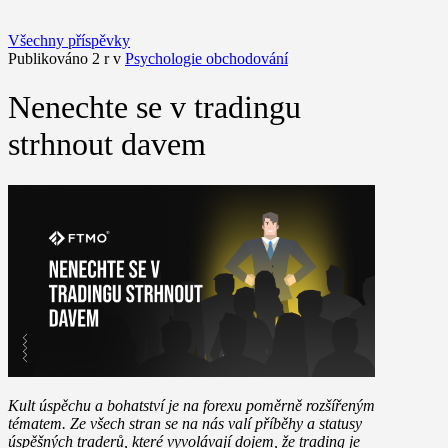
Všechny příspěvky
Publikováno 2 r v
Psychologie obchodování
Nenechte se v tradingu
strhnout davem
Kult úspěchu a bohatství je na forexu poměrně rozšířeným
tématem. Ze všech stran se na nás valí příběhy a statusy
úspěšných traderů, které vyvolávají dojem, že trading je