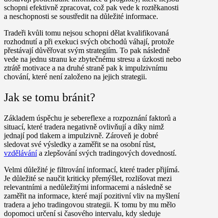
schopni efektivně zpracovat, což pak vede k roztěkanosti
a neschopnosti se soustředit na důležité informace.
Tradeři kvůli tomu nejsou schopni dělat kvalifikovaná
rozhodnutí a při exekuci svých obchodů váhají, protože
přestávají důvěřovat svým strategiím. To pak následně
vede na jednu stranu ke zbytečnému stresu a úzkosti nebo
ztrátě motivace a na druhé straně pak k impulzivnímu
chování, které není založeno na jejich strategii.
Jak se tomu bránit?
Základem úspěchu je sebereflexe a rozpoznání faktorů a
situací, které tradera negativně ovlivňují a díky nimž
jednají pod tlakem a impulzivně. Zároveň je dobré
sledovat své výsledky a zaměřit se na osobní růst,
vzdělávání
a zlepšování svých tradingových dovedností.
Velmi důležité je filtrování informací, které trader přijímá.
Je důležité se naučit kriticky přemýšlet, rozlišovat mezi
relevantními a nedůležitými informacemi a následně se
zaměřit na informace, které mají pozitivní vliv na myšlení
tradera a jeho tradingovou strategii. K tomu by mu mělo
dopomoci určení si časového intervalu, kdy sleduje