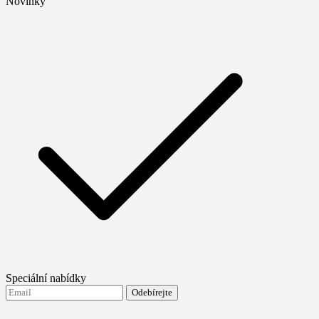
Novinky
Speciální nabídky
Odebírejte
Souhlasím se zasíláním novinek od FTMO
Terms and