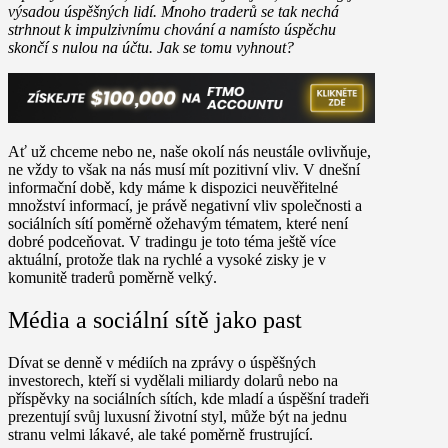
výsadou úspěšných lidí. Mnoho traderů se tak nechá
strhnout k impulzivnímu chování a namísto úspěchu
skončí s nulou na účtu. Jak se tomu vyhnout?
Ať už chceme nebo ne, naše okolí nás neustále ovlivňuje,
ne vždy to však na nás musí mít pozitivní vliv. V dnešní
informační době, kdy máme k dispozici neuvěřitelné
množství informací, je právě negativní vliv společnosti a
sociálních sítí poměrně ožehavým tématem, které není
dobré podceňovat. V tradingu je toto téma ještě více
aktuální, protože tlak na rychlé a vysoké zisky je v
komunitě traderů poměrně velký.
Média a sociální sítě jako past
Dívat se denně v médiích na zprávy o úspěšných
investorech, kteří si vydělali miliardy dolarů nebo na
příspěvky na sociálních sítích, kde mladí a úspěšní tradeři
prezentují svůj luxusní životní styl, může být na jednu
stranu velmi lákavé, ale také poměrně frustrující.