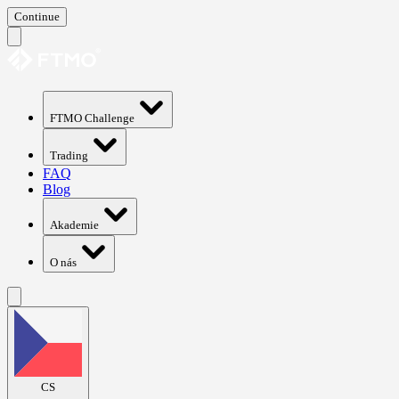
Continue
FTMO Challenge
Trading
FAQ
Blog
Akademie
O nás
CS