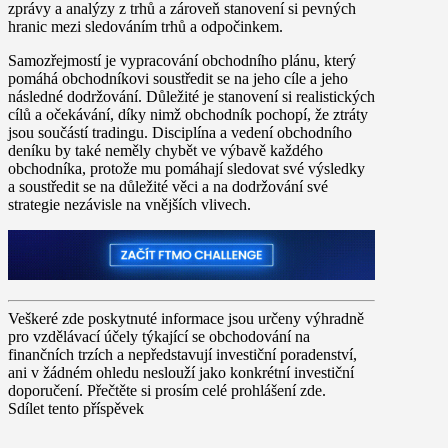
zprávy a analýzy z trhů a zároveň stanovení si pevných
hranic mezi sledováním trhů a odpočinkem.
Samozřejmostí je vypracování obchodního plánu, který
pomáhá obchodníkovi soustředit se na jeho cíle a jeho
následné dodržování. Důležité je stanovení si realistických
cílů a očekávání, díky nimž obchodník pochopí, že ztráty
jsou součástí tradingu. Disciplína a vedení obchodního
deníku by také neměly chybět ve výbavě každého
obchodníka, protože mu pomáhají sledovat své výsledky
a soustředit se na důležité věci a na dodržování své
strategie nezávisle na vnějších vlivech.
Veškeré zde poskytnuté informace jsou určeny výhradně
pro vzdělávací účely týkající se obchodování na
finančních trzích a nepředstavují investiční poradenství,
ani v žádném ohledu neslouží jako konkrétní investiční
doporučení. Přečtěte si prosím celé prohlášení zde.
Sdílet tento příspěvek