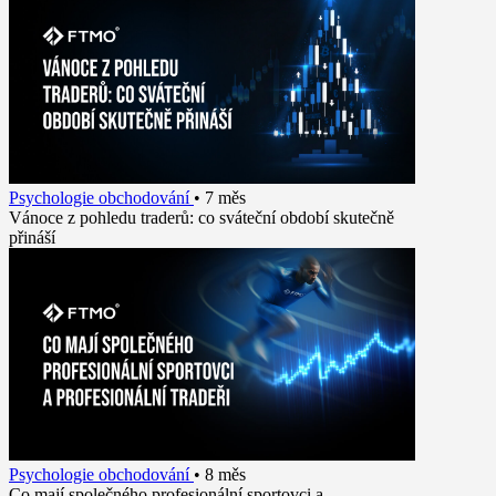
Psychologie obchodování
•
7 měs
Vánoce z pohledu traderů: co sváteční období skutečně
přináší
Psychologie obchodování
•
8 měs
Co mají společného profesionální sportovci a