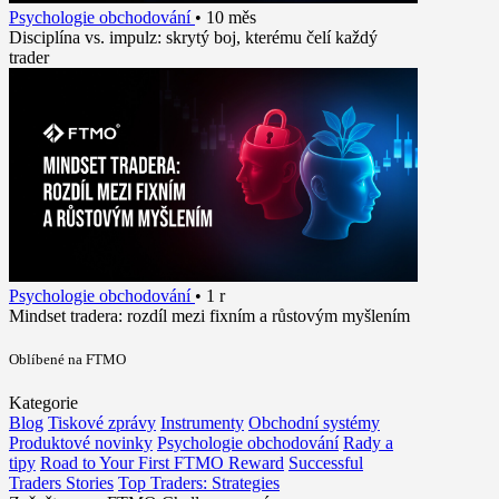
Psychologie obchodování
•
10 měs
Disciplína vs. impulz: skrytý boj, kterému čelí každý
trader
Psychologie obchodování
•
1 r
Mindset tradera: rozdíl mezi fixním a růstovým myšlením
Oblíbené na FTMO
Kategorie
Blog
Tiskové zprávy
Instrumenty
Obchodní systémy
Produktové novinky
Psychologie obchodování
Rady a
tipy
Road to Your First FTMO Reward
Successful
Traders Stories
Top Traders: Strategies