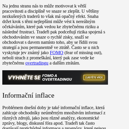
Na jednu stranu nás to může motivovat k větší
pracovitosti a disciplíně ve snaze se zlepšit. U většiny
nezkušených traderů to však má opačný efekt. Snaha
držet krok s těmi nejlepšími může vést k nereálným
očekáváním, které pak vedou ke zbytečnému riziku a
následné frustraci. Tradeři pak podceňují rizika spojená s
obchodováním ve snaze o rychlé zisky, snaží se
obchodovat s davem namísto toho, aby se řídili svou
strategií a jsou permanentně ve ztrátě. Často se u nich
vyskytuje jev známý jako
FOMO
(fear of missing out),
neboli strach z promeškání, který pak zase vede ke
zbytečnému
overtradingu
a dalším ztrátám.
Informační inflace
Problémem dnešní doby je také informační inflace, která
zahlcuje obchodníky neúměrným množstvím informací z
různých zdrojů, jako jsou různé analýzy, ekonomické
zprávy, blogy, diskusní fóra apod. Tradeři tak často
dostávají protichůdné informace a prognózy, které nejsou