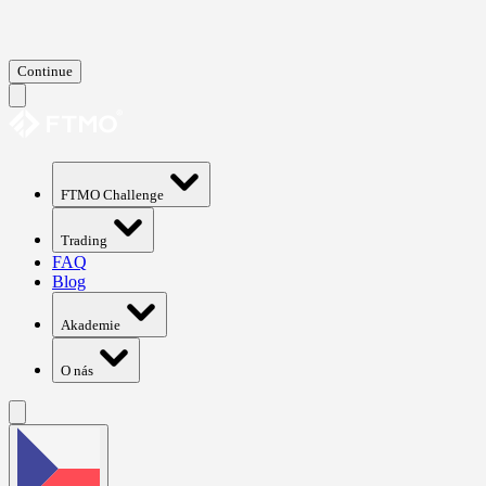
Continue
FTMO Challenge
Trading
FAQ
Blog
Akademie
O nás