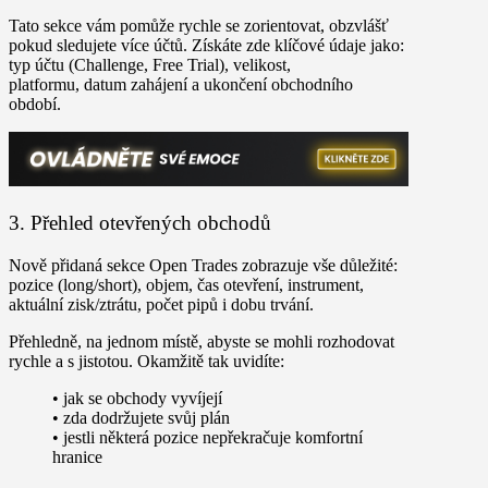
Tato sekce vám pomůže rychle se zorientovat, obzvlášť
pokud sledujete více účtů. Získáte zde klíčové údaje jako:
typ účtu (Challenge, Free Trial), velikost,
platformu, datum zahájení a ukončení obchodního
období.
3. Přehled otevřených obchodů
Nově přidaná sekce
Open Trades
zobrazuje vše důležité:
pozice (long/short), objem, čas otevření, instrument,
aktuální zisk/ztrátu, počet pipů i dobu trvání.
Přehledně, na jednom místě, abyste se mohli rozhodovat
rychle a s jistotou. Okamžitě tak uvidíte:
•
jak se obchody vyvíjejí
•
zda dodržujete svůj plán
•
jestli některá pozice nepřekračuje komfortní
hranice