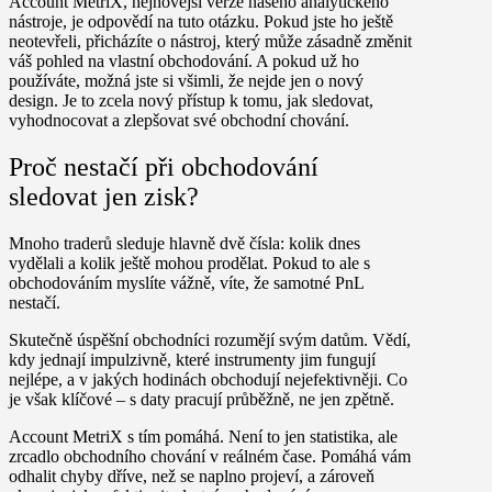
Account MetriX
, nejnovější verze našeho analytického
nástroje, je odpovědí na tuto otázku. Pokud jste ho ještě
neotevřeli, přicházíte o nástroj, který může zásadně změnit
váš pohled na vlastní obchodování. A pokud už ho
používáte, možná jste si všimli, že nejde jen o nový
design. Je to zcela nový přístup k tomu, jak sledovat,
vyhodnocovat a zlepšovat své obchodní chování.
Proč nestačí při obchodování
sledovat jen zisk?
Mnoho traderů sleduje hlavně dvě čísla:
kolik dnes
vydělali
a kolik ještě mohou prodělat.
Pokud to ale s
obchodováním myslíte vážně, víte, že samotné PnL
nestačí.
Skutečně úspěšní obchodníci rozumějí svým datům. Vědí,
kdy jednají impulzivně, které instrumenty jim fungují
nejlépe, a v jakých hodinách obchodují nejefektivněji. Co
je však klíčové – s daty pracují průběžně, ne jen zpětně.
Account MetriX
s tím pomáhá. Není to jen statistika, ale
zrcadlo obchodního chování v reálném čase.
Pomáhá vám
odhalit chyby dříve, než se naplno projeví, a zároveň