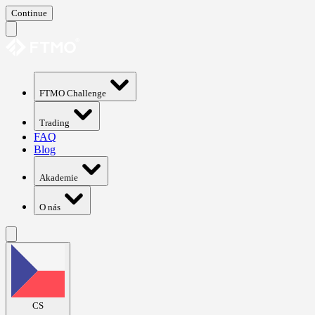
Continue
FTMO Challenge
Trading
FAQ
Blog
Akademie
O nás
CS