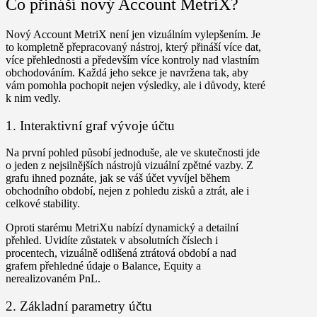
Co přináší nový Account MetriX?
Nový Account MetriX není jen vizuálním vylepšením. Je
to kompletně přepracovaný nástroj, který přináší více dat,
více přehlednosti a především více kontroly nad vlastním
obchodováním. Každá jeho sekce je navržena tak, aby
vám pomohla pochopit nejen výsledky, ale i důvody, které
k nim vedly.
1. Interaktivní graf vývoje účtu
Na první pohled působí jednoduše, ale ve skutečnosti jde
o jeden z nejsilnějších nástrojů vizuální zpětné vazby. Z
grafu ihned poznáte, jak se váš účet vyvíjel během
obchodního období, nejen z pohledu zisků a ztrát, ale i
celkové stability.
Oproti starému MetriXu nabízí dynamický a detailní
přehled. Uvidíte zůstatek v absolutních číslech i
procentech, vizuálně odlišená ztrátová období a nad
grafem přehledné údaje o Balance, Equity a
nerealizovaném PnL.
2. Základní parametry účtu