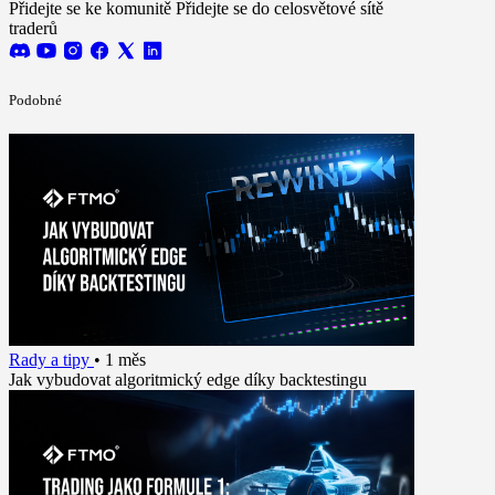
Přidejte se ke komunitě
Přidejte se do celosvětové sítě
traderů
Podobné
Rady a tipy
•
1 měs
Jak vybudovat algoritmický edge díky backtestingu