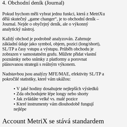
4. Obchodní deník (Journal)
Pokud bychom měli vybrat jednu funkci, která z MetriXu
dělá skutečný „game changer“, je to obchodní deník –
Journal. Nejde o obyčejný deník, ale o výkonný
analytický nástroj.
Každý obchod je podrobně analyzován. Zahrnuje
základní údaje jako symbol, objem, pozici (long/short),
SL/TP a časy vstupu a výstupu. Průběh obchodu je
zobrazen v samostatném grafu. Můžete přidat
vlastní
poznámky
nebo
snímky z platformy
a porovnat
plánovanou strategii s reálným výkonem.
Nadstavbou jsou analýzy MFE/MAE, efektivity SL/TP a
pokročilé statistiky, které vám ukážou:
•
V jaké hodiny dosahujete nejlepších výsledků
•
Zda obchodujete lépe longy nebo shorty
•
Jak zvládáte velké vs. malé pozice
•
Které instrumenty vám dlouhodobě fungují
nejlépe
Account MetriX se stává standardem