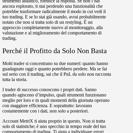
strumento analitico, fornisce la risposta. Se non l’hai
ancora esplorato, ti stai perdendo una funzionalità che
potrebbe trasformare radicalmente il modo in cui vedi il
tuo trading. E se lo stai già usando, avrai probabilmente
notato che non si tratta solo di un restyling. È un
approccio completamente nuovo al monitoraggio, alla
valutazione e al miglioramento del comportamento di
trading.
Perché il Profitto da Solo Non Basta
Molti trader si concentrano su due numeri:
quanto hanno
guadagnato oggi e quanto potrebbero perdere
. Ma se fai
sul serio con il trading, sai che il PnL da solo non racconta
tutta la storia.
I trader di successo conoscono i propri dati. Sanno
quando agiscono d’impulso, quali strumenti funzionano
meglio per loro e in quali momenti della giornata operano
con maggiore efficienza. E soprattutto: lavorano
costantemente con i dati, non solo a posteriori.
Account MetriX
ti aiuta proprio in questo. Non si tratta
solo di statistiche;
è uno specchio in tempo reale del tuo
comportamento di trading.
Ti aiuta a individuare errori