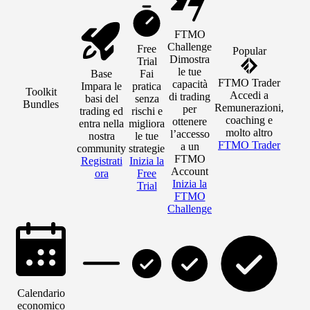
FTMO
Challenge
Free
Popular
Dimostra
Trial
le tue
Base
Fai
FTMO Trader
capacità
Impara le
pratica
Toolkit
Accedi a
di trading
basi del
senza
Bundles
Remunerazioni,
per
trading ed
rischi e
coaching e
ottenere
entra nella
migliora
molto altro
l’accesso
nostra
le tue
FTMO Trader
a un
community
strategie
FTMO
Registrati
Inizia la
Account
ora
Free
Inizia la
Trial
FTMO
Challenge
Calendario
economico