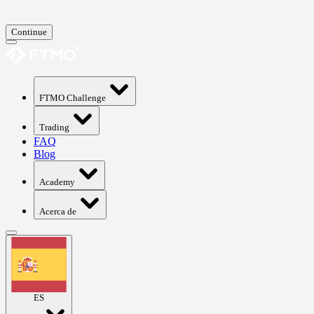
Continue
FTMO Challenge
Trading
FAQ
Blog
Academy
Acerca de
ES