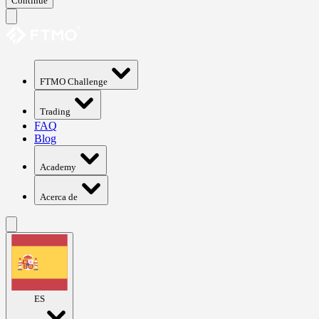
Continue
FTMO Challenge
Trading
FAQ
Blog
Academy
Acerca de
ES