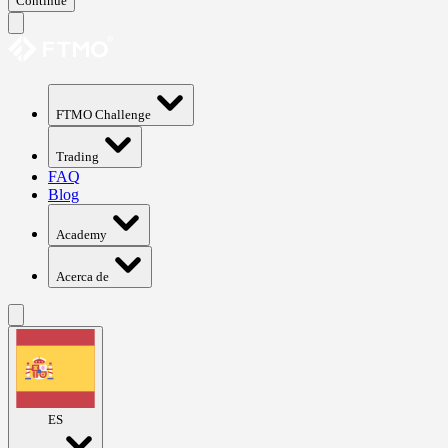
Continue
FTMO Challenge
Trading
FAQ
Blog
Academy
Acerca de
ES