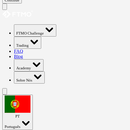
Continue
FTMO Challenge
Trading
FAQ
Blog
Academy
Sobre Nós
PT
Português