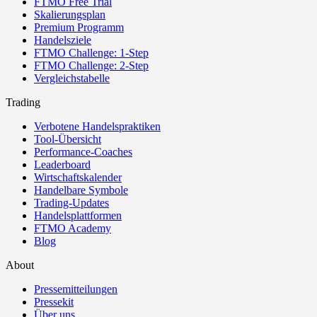
FTMO Free Trial
Skalierungsplan
Premium Programm
Handelsziele
FTMO Challenge: 1-Step
FTMO Challenge: 2-Step
Vergleichstabelle
Trading
Verbotene Handelspraktiken
Tool-Übersicht
Performance-Coaches
Leaderboard
Wirtschaftskalender
Handelbare Symbole
Trading-Updates
Handelsplattformen
FTMO Academy
Blog
About
Pressemitteilungen
Pressekit
Über uns