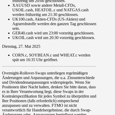
frühzeitig um 20
:
00
geschlossen.
XAUUSD
sowie andere
Metall-CFDs
,
USOIL.cash
,
HEATOIL.c
und
NATGAS.cash
werden
frühzeitig um 21
:
30
geschlossen.
UK100.cash, Aktien-CFDs
(US-Aktien) und
Agrarrohstoffe
werden den
ganzen Tag
geschlossen
sein.
GER40.cash
wird um
23
:
00
vorzeitig geschlossen
.
UKOIL.cash
wird um
20
:
30
vorzeitig geschlossen
.
Dienstag, 27. Mai 2025
CORN.c
,
SOYBEAN.c
und
WHEAT.c
werden
spät
um
16
:
35
Uhr
geöffnet
.
Overnight-Rollover-Swaps
unterliegen regelmäßigen
Änderungen und Anpassungen, die u.a. Zinsunterschiede
und Dividendenanpassungen widerspiegeln. Wenn Sie
Positionen über Nacht halten, denken Sie bitte daran, dass
es in Ihrer Verantwortung liegt, diese Swaps in der
Kontraktspezifikation für jedes Symbol zu überprüfen und
Ihre Positionen (falls erforderlich) entsprechend
anzupassen und zu verwalten. FTMO ist nicht
verantwortlich für Handelsergebnisse, die durch Swap-
Änderungen oder -Anpassungen beeinflusst werden.