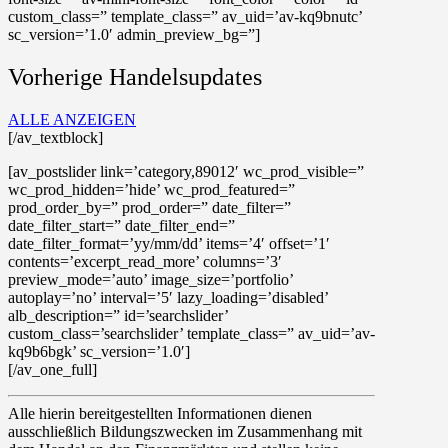
custom_class=” template_class=” av_uid=’av-kq9bnutc’
sc_version=’1.0′ admin_preview_bg=”]
Vorherige Handelsupdates
ALLE ANZEIGEN
[/av_textblock]
[av_postslider link=’category,89012′ wc_prod_visible=”
wc_prod_hidden=’hide’ wc_prod_featured=”
prod_order_by=” prod_order=” date_filter=”
date_filter_start=” date_filter_end=”
date_filter_format=’yy/mm/dd’ items=’4′ offset=’1′
contents=’excerpt_read_more’ columns=’3′
preview_mode=’auto’ image_size=’portfolio’
autoplay=’no’ interval=’5′ lazy_loading=’disabled’
alb_description=” id=’searchslider’
custom_class=’searchslider’ template_class=” av_uid=’av-
kq9b6bgk’ sc_version=’1.0′]
[/av_one_full]
Alle hierin bereitgestellten Informationen dienen
ausschließlich Bildungszwecken im Zusammenhang mit