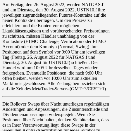
Am
Freitag, den 26. August
2022
, werden
NATGAS.f
und am
Dienstag, den 30. August
2022
,
USTN10.f
ihre
jeweiligen zugrundeliegenden Futures-Kontrakte auf die
neuen Kontrakte übertragen. Um den Prozess zu
erleichtern und die Konten vor möglichen
Liquiditätsengpässen und vorübergehenden Preissprüngen
zu schützen, müssen Händler unabhängig von der
Kontostufe (FTMO Challenge, Verification oder FTMO
Account) oder dem Kontotyp (Normal, Swing) ihre
Positionen auf dem Symbol vor
9:00
Uhr am jeweiligen
Tag (
Freitag, 26. August 2022
für
NATGAS.f
und
Dienstag, 30. August
für
USTN10.f
) schließen. Der
Handel wird um
10:05
Uhr desselben Tages wieder
freigegeben. Eventuelle Positionen, die nach 9:00 Uhr
offen bleiben, werden vor 10:00 Uhr zum aktuellen
Marktpreis geschlossen. Alle Zeitangaben beziehen sich
auf die Zeit des MetaTrader-Servers (GMT+3/CEST+1).
Die Rollover
Swaps
über Nacht unterliegen regelmäßigen
Änderungen und Anpassungen, die Zinsunterschiede und
Dividendenanpassungen widerspiegeln. Wenn Sie
Positionen über Nacht halten, denken Sie bitte daran, dass
es in Ihrer Verantwortung liegt, diese Swaps in der
jeweiligen Kontraktspezifikation für jedes Symbol zu