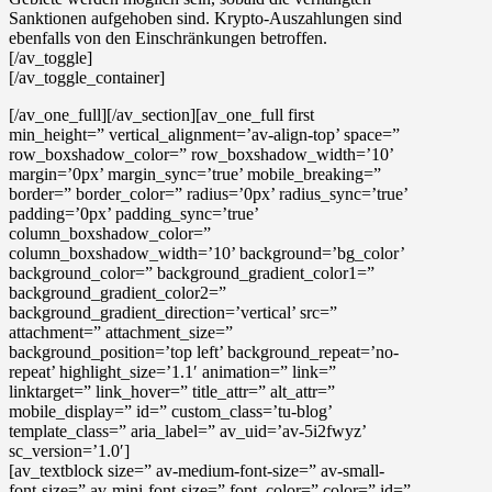
Sanktionen aufgehoben sind. Krypto-Auszahlungen sind
ebenfalls von den Einschränkungen betroffen.
[/av_toggle]
[/av_toggle_container]
[/av_one_full][/av_section][av_one_full first
min_height=” vertical_alignment=’av-align-top’ space=”
row_boxshadow_color=” row_boxshadow_width=’10’
margin=’0px’ margin_sync=’true’ mobile_breaking=”
border=” border_color=” radius=’0px’ radius_sync=’true’
padding=’0px’ padding_sync=’true’
column_boxshadow_color=”
column_boxshadow_width=’10’ background=’bg_color’
background_color=” background_gradient_color1=”
background_gradient_color2=”
background_gradient_direction=’vertical’ src=”
attachment=” attachment_size=”
background_position=’top left’ background_repeat=’no-
repeat’ highlight_size=’1.1′ animation=” link=”
linktarget=” link_hover=” title_attr=” alt_attr=”
mobile_display=” id=” custom_class=’tu-blog’
template_class=” aria_label=” av_uid=’av-5i2fwyz’
sc_version=’1.0′]
[av_textblock size=” av-medium-font-size=” av-small-
font-size=” av-mini-font-size=” font_color=” color=” id=”