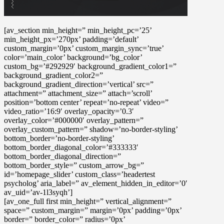
[av_section min_height=” min_height_pc=’25’
min_height_px=’270px’ padding=’default’
custom_margin=’0px’ custom_margin_sync=’true’
color=’main_color’ background=’bg_color’
custom_bg=’#292929′ background_gradient_color1=”
background_gradient_color2=”
background_gradient_direction=’vertical’ src=”
attachment=” attachment_size=” attach=’scroll’
position=’bottom center’ repeat=’no-repeat’ video=”
video_ratio=’16:9′ overlay_opacity=’0.3′
overlay_color=’#000000′ overlay_pattern=”
overlay_custom_pattern=” shadow=’no-border-styling’
bottom_border=’no-border-styling’
bottom_border_diagonal_color=’#333333′
bottom_border_diagonal_direction=”
bottom_border_style=” custom_arrow_bg=”
id=’homepage_slider’ custom_class=’headertest
psycholog’ aria_label=” av_element_hidden_in_editor=’0′
av_uid=’av-1l3syqh’]
[av_one_full first min_height=” vertical_alignment=”
space=” custom_margin=” margin=’0px’ padding=’0px’
border=” border_color=” radius=’0px’