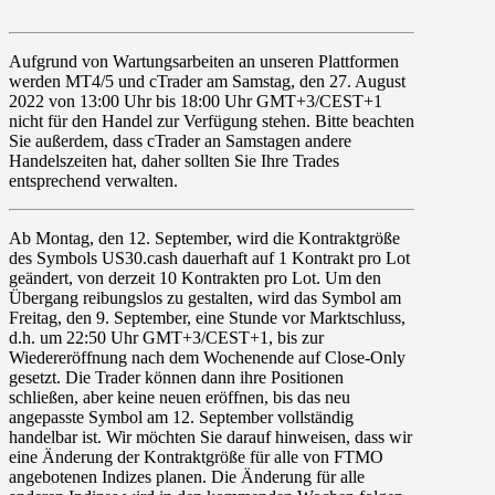
Aufgrund von Wartungsarbeiten an unseren Plattformen
werden
MT4/5
und
cTrader
am
Samstag
, den
27. August
2022
von
13:00
Uhr bis
18:00
Uhr GMT+3/CEST+1
nicht für den Handel zur Verfügung stehen. Bitte beachten
Sie außerdem, dass cTrader an Samstagen andere
Handelszeiten hat, daher sollten Sie Ihre Trades
entsprechend verwalten.
Ab Montag, den
12. September
, wird die Kontraktgröße
des Symbols
US30.cash
dauerhaft auf 1 Kontrakt pro Lot
geändert, von derzeit 10 Kontrakten pro Lot. Um den
Übergang reibungslos zu gestalten, wird das Symbol am
Freitag
, den
9. September
, eine Stunde vor Marktschluss,
d.h. um 22:50 Uhr GMT+3/CEST+1, bis zur
Wiedereröffnung nach dem Wochenende auf Close-Only
gesetzt. Die Trader können dann ihre Positionen
schließen, aber keine neuen eröffnen, bis das neu
angepasste Symbol am 12. September vollständig
handelbar ist. Wir möchten Sie darauf hinweisen, dass wir
eine Änderung der Kontraktgröße für alle von FTMO
angebotenen Indizes planen. Die Änderung für alle