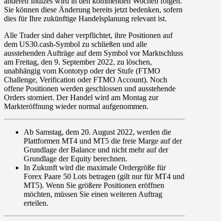
anderen Indizes wird in den kommenden Wochen folgen.
Sie können diese Änderung bereits jetzt bedenken, sofern
dies für Ihre zukünftige Handelsplanung relevant ist.
Alle Trader
sind daher verpflichtet, ihre Positionen auf
dem US30.cash-Symbol zu
schließen
und alle
ausstehenden Aufträge auf dem Symbol vor Marktschluss
am
Freitag
, den
9. September 2022
, zu löschen,
unabhängig vom Kontotyp oder der Stufe (FTMO
Challenge, Verification oder FTMO Account). Noch
offene Positionen werden geschlossen und ausstehende
Orders storniert. Der Handel wird am Montag zur
Markteröffnung wieder normal aufgenommen.
Ab
Samstag
, dem
20. August
2022, werden die
Plattformen
MT4
und
MT5
die
freie Marge
auf der
Grundlage der
Balance
und nicht mehr auf der
Grundlage der Equity berechnen.
In Zukunft wird die
maximale Ordergröße
für
Forex
Paare
50
Lots betragen (gilt nur für
MT4
und
MT5
). Wenn Sie größere Positionen eröffnen
möchten, müssen Sie einen weiteren Auftrag
erteilen.