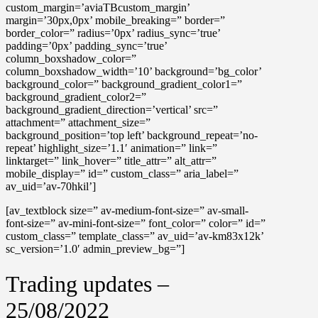
custom_margin=’aviaTBcustom_margin’
margin=’30px,0px’ mobile_breaking=” border=”
border_color=” radius=’0px’ radius_sync=’true’
padding=’0px’ padding_sync=’true’
column_boxshadow_color=”
column_boxshadow_width=’10’ background=’bg_color’
background_color=” background_gradient_color1=”
background_gradient_color2=”
background_gradient_direction=’vertical’ src=”
attachment=” attachment_size=”
background_position=’top left’ background_repeat=’no-
repeat’ highlight_size=’1.1′ animation=” link=”
linktarget=” link_hover=” title_attr=” alt_attr=”
mobile_display=” id=” custom_class=” aria_label=”
av_uid=’av-70hkil’]
[av_textblock size=” av-medium-font-size=” av-small-
font-size=” av-mini-font-size=” font_color=” color=” id=”
custom_class=” template_class=” av_uid=’av-km83x12k’
sc_version=’1.0′ admin_preview_bg=”]
Trading updates –
25/08/2022