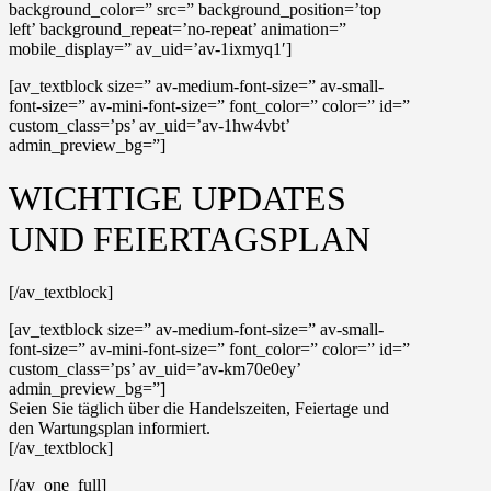
background_color=” src=” background_position=’top
left’ background_repeat=’no-repeat’ animation=”
mobile_display=” av_uid=’av-1ixmyq1′]
[av_textblock size=” av-medium-font-size=” av-small-
font-size=” av-mini-font-size=” font_color=” color=” id=”
custom_class=’ps’ av_uid=’av-1hw4vbt’
admin_preview_bg=”]
WICHTIGE UPDATES
UND FEIERTAGSPLAN
[/av_textblock]
[av_textblock size=” av-medium-font-size=” av-small-
font-size=” av-mini-font-size=” font_color=” color=” id=”
custom_class=’ps’ av_uid=’av-km70e0ey’
admin_preview_bg=”]
Seien Sie täglich über die Handelszeiten, Feiertage und
den Wartungsplan informiert.
[/av_textblock]
[/av_one_full]