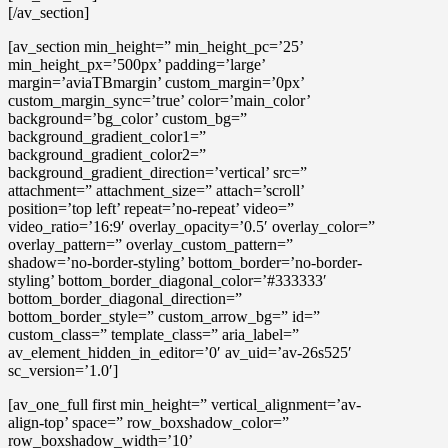
[/av_section]
[av_section min_height=” min_height_pc=’25’
min_height_px=’500px’ padding=’large’
margin=’aviaTBmargin’ custom_margin=’0px’
custom_margin_sync=’true’ color=’main_color’
background=’bg_color’ custom_bg=”
background_gradient_color1=”
background_gradient_color2=”
background_gradient_direction=’vertical’ src=”
attachment=” attachment_size=” attach=’scroll’
position=’top left’ repeat=’no-repeat’ video=”
video_ratio=’16:9′ overlay_opacity=’0.5′ overlay_color=”
overlay_pattern=” overlay_custom_pattern=”
shadow=’no-border-styling’ bottom_border=’no-border-
styling’ bottom_border_diagonal_color=’#333333′
bottom_border_diagonal_direction=”
bottom_border_style=” custom_arrow_bg=” id=”
custom_class=” template_class=” aria_label=”
av_element_hidden_in_editor=’0′ av_uid=’av-26s525′
sc_version=’1.0′]
[av_one_full first min_height=” vertical_alignment=’av-
align-top’ space=” row_boxshadow_color=”
row_boxshadow_width=’10’