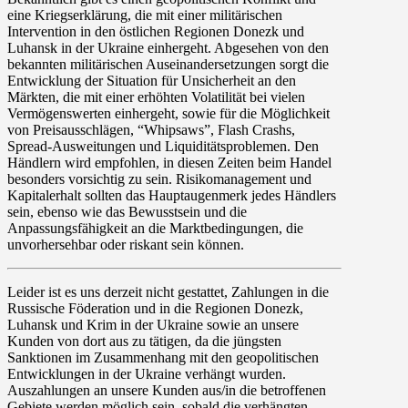
eine Kriegserklärung, die mit einer militärischen
Intervention in den östlichen Regionen Donezk und
Luhansk in der Ukraine einhergeht. Abgesehen von den
bekannten militärischen Auseinandersetzungen sorgt die
Entwicklung der Situation für Unsicherheit an den
Märkten, die mit einer
erhöhten Volatilität
bei vielen
Vermögenswerten einhergeht, sowie für die Möglichkeit
von
Preisausschlägen, “Whipsaws”, Flash Crashs,
Spread-Ausweitungen und Liquiditätsproblemen
. Den
Händlern wird empfohlen, in diesen Zeiten beim Handel
besonders vorsichtig zu sein.
Risikomanagement und
Kapitalerhalt
sollten das Hauptaugenmerk jedes Händlers
sein, ebenso wie das Bewusstsein und die
Anpassungsfähigkeit an die Marktbedingungen, die
unvorhersehbar oder riskant sein können.
Leider ist es uns derzeit nicht gestattet,
Zahlungen in die
Russische Föderation und in die Regionen Donezk,
Luhansk und Krim in der Ukraine
sowie an unsere
Kunden von dort aus zu tätigen, da die jüngsten
Sanktionen im Zusammenhang mit den geopolitischen
Entwicklungen in der Ukraine verhängt wurden.
Auszahlungen an unsere Kunden aus/in die betroffenen
Gebiete werden möglich sein, sobald die verhängten