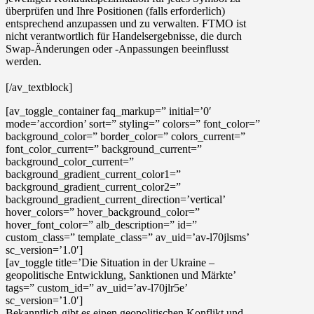
überprüfen und Ihre Positionen (falls erforderlich)
entsprechend anzupassen und zu verwalten. FTMO ist
nicht verantwortlich für Handelsergebnisse, die durch
Swap-Änderungen oder -Anpassungen beeinflusst
werden.
[/av_textblock]
[av_toggle_container faq_markup=” initial=’0′
mode=’accordion’ sort=” styling=” colors=” font_color=”
background_color=” border_color=” colors_current=”
font_color_current=” background_current=”
background_color_current=”
background_gradient_current_color1=”
background_gradient_current_color2=”
background_gradient_current_direction=’vertical’
hover_colors=” hover_background_color=”
hover_font_color=” alb_description=” id=”
custom_class=” template_class=” av_uid=’av-l70jlsms’
sc_version=’1.0′]
[av_toggle title=’Die Situation in der Ukraine –
geopolitische Entwicklung, Sanktionen und Märkte’
tags=” custom_id=” av_uid=’av-l70jlr5e’
sc_version=’1.0′]
Bekanntlich gibt es einen geopolitischen Konflikt und