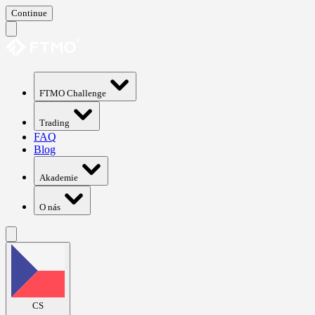
Continue
FTMO Challenge
Trading
FAQ
Blog
Akademie
O nás
CS