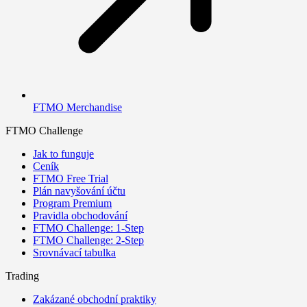
FTMO Merchandise
FTMO Challenge
Jak to funguje
Ceník
FTMO Free Trial
Plán navyšování účtu
Program Premium
Pravidla obchodování
FTMO Challenge: 1-Step
FTMO Challenge: 2-Step
Srovnávací tabulka
Trading
Zakázané obchodní praktiky