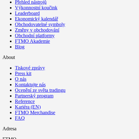
Přehled nástrojů
Výkonnostní koučink
Leaderboard
Ekonomický kalendář
Obchodovatelné symboly
Změny v obchodování
Obchodní platformy
FTMO Akademie
Blog
About
Tiskové zprávy
Press kit
O nás
Kontaktujte nás
Ocenění ze světa tradingu
Partnerský program
Reference
Kariéra (EN)
FTMO Merchandise
FAQ
Adresa