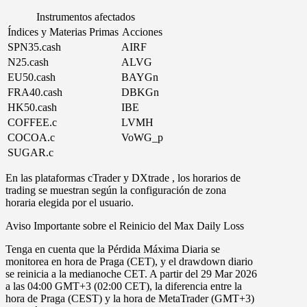
Instrumentos afectados
Índices y Materias Primas
Acciones
SPN35.cash
AIRF
N25.cash
ALVG
EU50.cash
BAYGn
FRA40.cash
DBKGn
HK50.cash
IBE
COFFEE.c
LVMH
COCOA.c
VoWG_p
SUGAR.c
En las plataformas
cTrader
y
DXtrade
, los horarios de
trading se muestran según la configuración de zona
horaria elegida por el usuario.
Aviso Importante sobre el Reinicio del Max Daily Loss
Tenga en cuenta que la Pérdida Máxima Diaria se
monitorea en
hora de Praga
(
CET
), y el drawdown diario
se reinicia a la medianoche CET. A partir del
29 Mar 2026
a las
04
:
00
GMT
+
3
(
02
:
00
CET
),
la diferencia entre la
hora de Praga
(
CEST
)
y la hora de MetaTrader
(
GMT+3
)