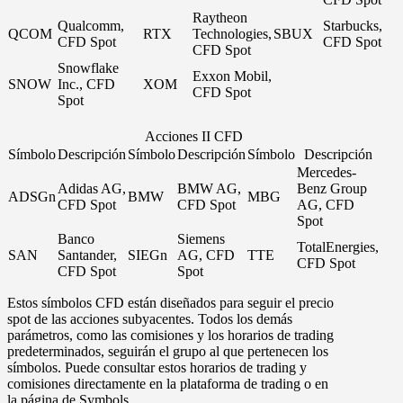
Raytheon
Qualcomm,
Starbucks,
QCOM
RTX
Technologies,
SBUX
CFD Spot
CFD Spot
CFD Spot
Snowflake
Exxon Mobil,
SNOW
Inc., CFD
XOM
CFD Spot
Spot
Acciones II CFD
Símbolo
Descripción
Símbolo
Descripción
Símbolo
Descripción
Mercedes-
Adidas AG,
BMW AG,
Benz Group
ADSGn
BMW
MBG
CFD Spot
CFD Spot
AG, CFD
Spot
Banco
Siemens
TotalEnergies,
SAN
Santander,
SIEGn
AG, CFD
TTE
CFD Spot
CFD Spot
Spot
Estos símbolos CFD están diseñados para seguir el precio
spot de las acciones subyacentes. Todos los demás
parámetros, como las comisiones y los horarios de trading
predeterminados, seguirán el grupo al que pertenecen los
símbolos. Puede consultar estos horarios de trading y
comisiones directamente en la plataforma de trading o en
la página de
Symbols
.