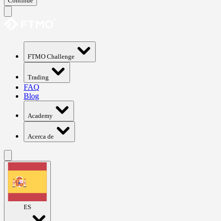
Continue
FTMO Challenge
Trading
FAQ
Blog
Academy
Acerca de
ES