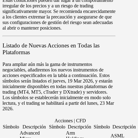
Estas condiciones pueden dar lugar a un comportamiento
irregular de los precios y a un riesgo de trading
significativamente mayor. Se recomienda encarecidamente
a los clientes extremar la precaución y asegurarse de que
sus configuraciones de gestión del riesgo sean adecuadas
al abrir o mantener posiciones.
Listado de Nuevas Acciones en Todas las
Plataformas
Para ampliar aún más la gama de instrumentos
negociables, añadiremos los nuevos instrumentos de
acciones especificados en la tabla a continuación. Estos
símbolos serán listados el
jueves
,
19 Mar 2026
, y estarán
inicialmente disponibles en todas nuestras plataformas de
trading (
MT4
,
MT5
,
cTrader
y
DXtrade
) y servidores.
Los símbolos se establecerán inicialmente en modo
solo
lectura
, y el trading se habilitará a partir del
lunes
,
23 Mar
2026
.
Acciones | CFD
Símbolo
Descripción
Símbolo
Descripción
Símbolo
Descripción
Advanced
Arm
ASML