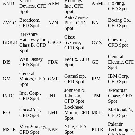
Micro
Holdings
AMD
ARM
ASML
Holding,
Devices, CFD
Inc., CFD
CFD Spot
Spot
Spot
AstraZeneca
Broadcom,
Boeing Co.,
AVGO
AZN
PLC, CFD
BA
CFD Spot
CFD Spot
Spot
Berkshire
Cisco
Hathaway Inc.
Chevron,
BRK.B
CSCO
Systems,
CVX
Class B, CFD
CFD Spot
CFD Spot
Spot
General
Walt Disney,
FedEx, CFD
DIS
FDX
GE
Electric, CFD
CFD Spot
Spot
Spot
General
GameStop,
IBM Corp.,
GM
Motors, CFD
GME
IBM
CFD Spot
CFD Spot
Spot
Johnson &
JPMorgan
Intel Corp.,
INTC
JNJ
Johnson,
JPM
Chase, CFD
CFD Spot
CFD Spot
Spot
Lockheed
Coca-Cola,
McDonald’s,
KO
LMT
Martin, CFD
MCD
CFD Spot
CFD Spot
Spot
Palantir
MicroStrategy,
Nike, CFD
MSTR
NKE
PLTR
Technologies,
CFD Spot
Spot
CFD Spot