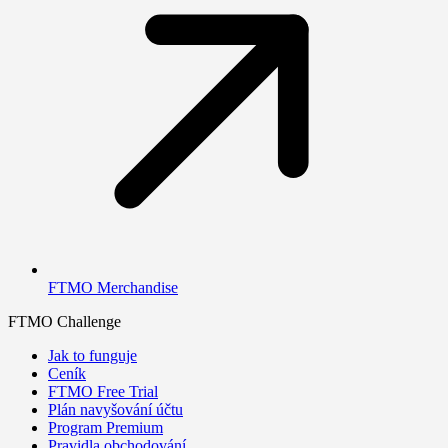
FTMO Merchandise
FTMO Challenge
Jak to funguje
Ceník
FTMO Free Trial
Plán navyšování účtu
Program Premium
Pravidla obchodování