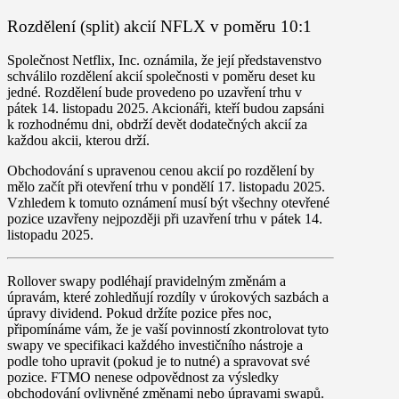
Rozdělení (split) akcií NFLX v poměru 10:1
Společnost Netflix, Inc. oznámila, že její představenstvo
schválilo rozdělení akcií společnosti v poměru deset ku
jedné. Rozdělení bude provedeno po uzavření trhu v
pátek 14. listopadu 2025
. Akcionáři, kteří budou zapsáni
k rozhodnému dni, obdrží devět dodatečných akcií za
každou akcii, kterou drží.
Obchodování s upravenou cenou akcií po rozdělení by
mělo začít při otevření trhu v
pondělí 17. listopadu 2025
.
Vzhledem k tomuto oznámení musí být všechny otevřené
pozice uzavřeny nejpozději při uzavření trhu v
pátek 14.
listopadu 2025
.
Rollover
swapy
podléhají pravidelným změnám a
úpravám, které zohledňují rozdíly v úrokových sazbách a
úpravy dividend. Pokud držíte pozice přes noc,
připomínáme vám, že je vaší povinností zkontrolovat tyto
swapy ve specifikaci každého investičního nástroje a
podle toho upravit (pokud je to nutné) a spravovat své
pozice. FTMO nenese odpovědnost za výsledky
obchodování ovlivněné změnami nebo úpravami swapů.