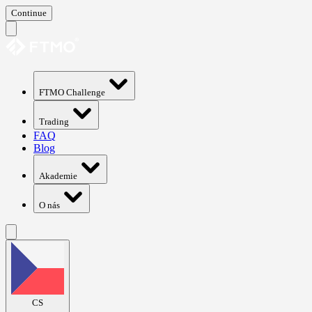
Continue
FTMO Challenge
Trading
FAQ
Blog
Akademie
O nás
CS