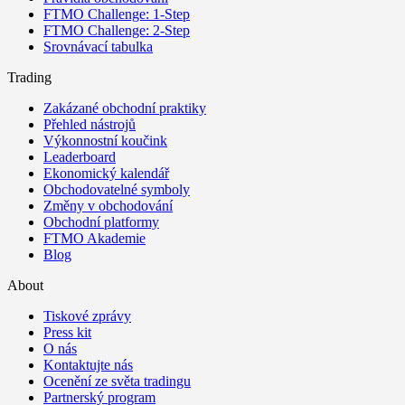
FTMO Challenge: 1-Step
FTMO Challenge: 2-Step
Srovnávací tabulka
Trading
Zakázané obchodní praktiky
Přehled nástrojů
Výkonnostní koučink
Leaderboard
Ekonomický kalendář
Obchodovatelné symboly
Změny v obchodování
Obchodní platformy
FTMO Akademie
Blog
About
Tiskové zprávy
Press kit
O nás
Kontaktujte nás
Ocenění ze světa tradingu
Partnerský program