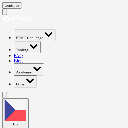
Continue
FTMO Challenge
Trading
FAQ
Blog
Akademie
O nás
CS