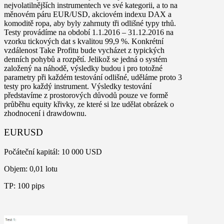
nejvolatilnějších instrumentech ve své kategorii, a to na
měnovém páru EUR/USD, akciovém indexu DAX a
komoditě ropa, aby byly zahrnuty tři odlišné typy trhů.
Testy provádíme na období 1.1.2016 – 31.12.2016 na
vzorku tickových dat s kvalitou 99,9 %. Konkrétní
vzdálenost Take Profitu bude vycházet z typických
denních pohybů a rozpětí. Jelikož se jedná o systém
založený na náhodě, výsledky budou i pro totožné
parametry při každém testování odlišné, uděláme proto 3
testy pro každý instrument. Výsledky testování
představíme z prostorových důvodů pouze ve formě
průběhu equity křivky, ze které si lze udělat obrázek o
zhodnocení i drawdownu.
EURUSD
Počáteční kapitál: 10 000 USD
Objem: 0,01 lotu
TP: 100 pips