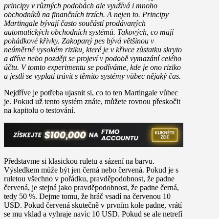
principy v různých podobách ale využívá i mnoho
obchodníků na finančních trzích. A nejen to. Principy
Martingale bývají často součástí prodávaných
automatických obchodních systémů. Takových, co mají
pohádkové křivky. Zakopaný pes bývá většinou v
neúměrně vysokém riziku, které je v křivce zůstatku skryto
a dříve nebo později se projeví v podobě vymazání celého
účtu. V tomto experimentu se podíváme, kde je ono riziko
a jestli se vyplatí trávit s těmito systémy vůbec nějaký čas.
Nejdříve je potřeba ujasnit si, co to ten Martingale vůbec
je. Pokud už tento systém znáte, můžete rovnou přeskočit
na kapitolu o testování.
Představme si klasickou ruletu a sázení na barvu.
Výsledkem může být jen černá nebo červená. Pokud je s
ruletou všechno v pořádku, pravděpodobnost, že padne
červená, je stejná jako pravděpodobnost, že padne černá,
tedy 50 %. Dejme tomu, že hráč vsadí na červenou 10
USD. Pokud červená skutečně v prvním kole padne, vrátí
se mu vklad a vyhraje navíc 10 USD. Pokud se ale netrefí