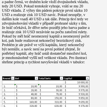
a padne černá, ve druhém kole vloží dvojnásobek vkladu,
tedy 20 USD. Pokud tentokrát vyhraje, vrátí se mu 20
USD vkladu. Z výhry tím pádem pokryje první sázku 10
USD a realizuje zisk 10 USD navíc. Pokud neuspěje, v
dalším kole vsadí 40 USD a tak dále. Princip tkví tedy ve
zdvojnásobování vkladů v případě prohrané sázky s tím,
že hráč očekává, že dříve nebo později jeho barva padne a
realizuje zisk 10 USD nezávisle na počtu zatočení rulety.
Pokud by měl hráč neomezený kapitál a neomezený počet
kol, pak bude realizovat nekonečný bezrizikový zisk.
Problém je ale právě ve výši kapitálu, který nekonečný
být nemůže, a navíc není na první pohled zřejmé, že
potřebný kapitál, aby hráč ustál dostatečné množství kol,
je mnohonásobně vyšší než velikost vkladu. Pro ilustraci
shrňme princip a rychlost navyšování vkladů v tabulce: