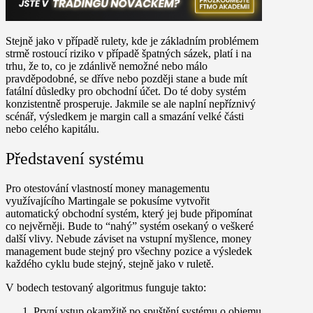
Stejně jako v případě rulety, kde je základním problémem
strmě rostoucí riziko v případě špatných sázek, platí i na
trhu, že to, co je zdánlivě nemožné nebo málo
pravděpodobné, se dříve nebo později stane a bude mít
fatální důsledky pro obchodní účet. Do té doby systém
konzistentně prosperuje. Jakmile se ale naplní nepříznivý
scénář, výsledkem je margin call a smazání velké části
nebo celého kapitálu.
Představení systému
Pro otestování vlastností money managementu
využívajícího Martingale se pokusíme vytvořit
automatický obchodní systém, který jej bude připomínat
co nejvěrněji. Bude to “nahý” systém osekaný o veškeré
další vlivy. Nebude záviset na vstupní myšlence, money
management bude stejný pro všechny pozice a výsledek
každého cyklu bude stejný, stejně jako v ruletě.
V bodech testovaný algoritmus funguje takto:
První vstup okamžitě po spuštění systému o objemu