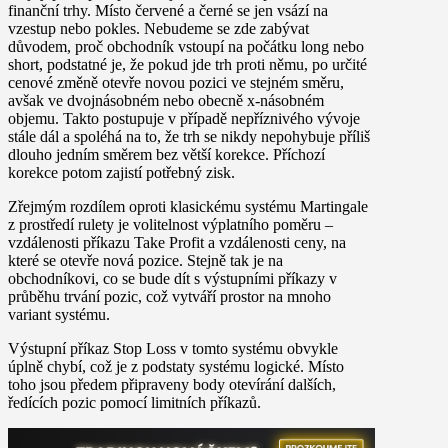
finanční trhy. Místo červené a černé se jen vsází na
vzestup nebo pokles. Nebudeme se zde zabývat
důvodem, proč obchodník vstoupí na počátku long nebo
short, podstatné je, že pokud jde trh proti němu, po určité
cenové změně otevře novou pozici ve stejném směru,
avšak ve dvojnásobném nebo obecně x-násobném
objemu. Takto postupuje v případě nepříznivého vývoje
stále dál a spoléhá na to, že trh se nikdy nepohybuje příliš
dlouho jedním směrem bez větší korekce. Příchozí
korekce potom zajistí potřebný zisk.
Zřejmým rozdílem oproti klasickému systému Martingale
z prostředí rulety je volitelnost výplatního poměru –
vzdálenosti příkazu Take Profit a vzdálenosti ceny, na
které se otevře nová pozice. Stejně tak je na
obchodníkovi, co se bude dít s výstupními příkazy v
průběhu trvání pozic, což vytváří prostor na mnoho
variant systému.
Výstupní příkaz Stop Loss v tomto systému obvykle
úplně chybí, což je z podstaty systému logické. Místo
toho jsou předem připraveny body otevírání dalších,
ředících pozic pomocí limitních příkazů.