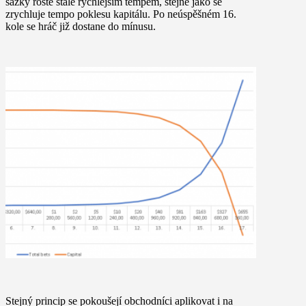
sázky roste stále rychlejším tempem, stejně jako se
zrychluje tempo poklesu kapitálu. Po neúspěšném 16.
kole se hráč již dostane do mínusu.
Stejný princip se pokoušejí obchodníci aplikovat i na