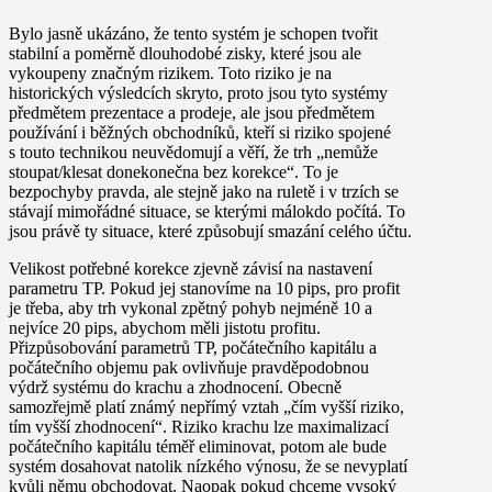
Bylo jasně ukázáno, že tento systém je schopen tvořit
stabilní a poměrně dlouhodobé zisky, které jsou ale
vykoupeny značným rizikem. Toto riziko je na
historických výsledcích skryto, proto jsou tyto systémy
předmětem prezentace a prodeje, ale jsou předmětem
používání i běžných obchodníků, kteří si riziko spojené
s touto technikou neuvědomují a věří, že trh „nemůže
stoupat/klesat donekonečna bez korekce“. To je
bezpochyby pravda, ale stejně jako na ruletě i v trzích se
stávají mimořádné situace, se kterými málokdo počítá. To
jsou právě ty situace, které způsobují smazání celého účtu.
Velikost potřebné korekce zjevně závisí na nastavení
parametru TP. Pokud jej stanovíme na 10 pips, pro profit
je třeba, aby trh vykonal zpětný pohyb nejméně 10 a
nejvíce 20 pips, abychom měli jistotu profitu.
Přizpůsobování parametrů TP, počátečního kapitálu a
počátečního objemu pak ovlivňuje pravděpodobnou
výdrž systému do krachu a zhodnocení. Obecně
samozřejmě platí známý nepřímý vztah „čím vyšší riziko,
tím vyšší zhodnocení“. Riziko krachu lze maximalizací
počátečního kapitálu téměř eliminovat, potom ale bude
systém dosahovat natolik nízkého výnosu, že se nevyplatí
kvůli němu obchodovat. Naopak pokud chceme vysoký