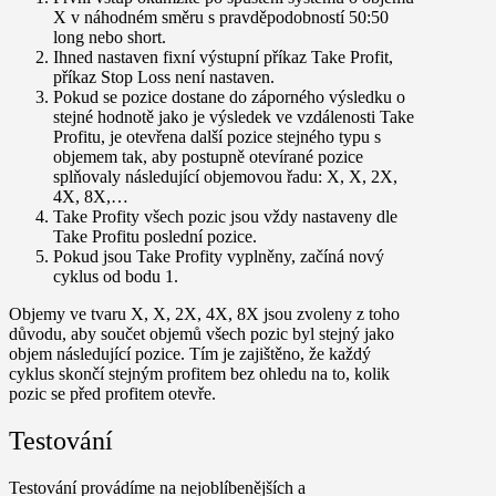
X v náhodném směru s pravděpodobností 50:50
long nebo short.
Ihned nastaven fixní výstupní příkaz Take Profit,
příkaz Stop Loss není nastaven.
Pokud se pozice dostane do záporného výsledku o
stejné hodnotě jako je výsledek ve vzdálenosti Take
Profitu, je otevřena další pozice stejného typu s
objemem tak, aby postupně otevírané pozice
splňovaly následující objemovou řadu: X, X, 2X,
4X, 8X,…
Take Profity všech pozic jsou vždy nastaveny dle
Take Profitu poslední pozice.
Pokud jsou Take Profity vyplněny, začíná nový
cyklus od bodu 1.
Objemy ve tvaru X, X, 2X, 4X, 8X jsou zvoleny z toho
důvodu, aby součet objemů všech pozic byl stejný jako
objem následující pozice. Tím je zajištěno, že každý
cyklus skončí stejným profitem bez ohledu na to, kolik
pozic se před profitem otevře.
Testování
Testování provádíme na nejoblíbenějších a