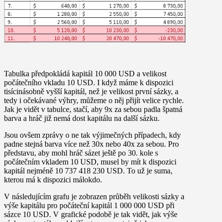
Tabulka předpokládá kapitál 10 000 USD a velikost
počátečního vkladu 10 USD. I když máme k dispozici
tisícinásobně vyšší kapitál, než je velikost první sázky, a
tedy i očekávané výhry, můžeme o něj přijít velice rychle.
Jak je vidět v tabulce, stačí, aby 9x za sebou padla špatná
barva a hráč již nemá dost kapitálu na další sázku.
Jsou ovšem zprávy o ne tak výjimečných případech, kdy
padne stejná barva více než 30x nebo 40x za sebou. Pro
představu, aby mohl hráč sázet ještě po 30. kole s
počátečním vkladem 10 USD, musel by mít k dispozici
kapitál nejméně 10 737 418 230 USD. To už je suma,
kterou má k dispozici málokdo.
V následujícím grafu je zobrazen průběh velikosti sázky a
výše kapitálu pro počáteční kapitál 1 000 000 USD při
sázce 10 USD. V grafické podobě je tak vidět, jak výše