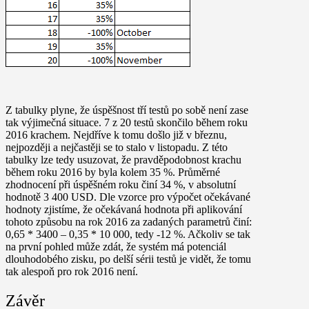
Z tabulky plyne, že úspěšnost tří testů po sobě není zase
tak výjimečná situace. 7 z 20 testů skončilo během roku
2016 krachem. Nejdříve k tomu došlo již v březnu,
nejpozději a nejčastěji se to stalo v listopadu. Z této
tabulky lze tedy usuzovat, že pravděpodobnost krachu
během roku 2016 by byla kolem 35 %. Průměrné
zhodnocení při úspěšném roku činí 34 %, v absolutní
hodnotě 3 400 USD. Dle vzorce pro výpočet očekávané
hodnoty zjistíme, že očekávaná hodnota při aplikování
tohoto způsobu na rok 2016 za zadaných parametrů činí:
0,65 * 3400 – 0,35 * 10 000, tedy -12 %. Ačkoliv se tak
na první pohled může zdát, že systém má potenciál
dlouhodobého zisku, po delší sérii testů je vidět, že tomu
tak alespoň pro rok 2016 není.
Závěr