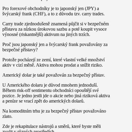
Pro forexové obchodníky je to japonský jen (JPY) a
švýcarský frank (CHF), a to z důvodu tzv. carry trades.
Carry trade zjednodušeně znamená půjčit si v bezpečném
přístavu za nízkou úrokovou sazbu a poté koupit vysoce
výnosné (riskantnější) aktivum na jiných trzích.
Proč jsou japonský jen a švýcarský frank považovány za
bezpečné přístavy?
Protože pocházejí ze zemí, které vlastní velké množství
aktiv v cizí měně. Aktiva mohou prodat a snížit riziko.
Americký dolar je také považován za bezpečný přístav.
U Amerického dolaru je důvod mnohem jednoduší.
Během risk-off sentimentu obchodníci opouštějí své
pozice. Je jedno jestli jde o akcie nebo jiná riziková aktiva
a peníze se vrací zpět do amerických dolarů.
Na komoditním trhu je za bezpečný přístav považováno
zlato.
Zde je rekapitulace nástrojů a směrů, které byste měli
zvolit v různých prostředích.