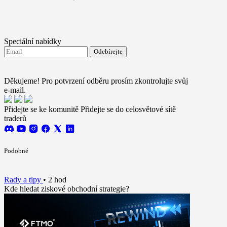
Speciální nabídky
Odebírejte
Souhlasím se zasíláním novinek od FTMO
Terms and
conditions
Děkujeme! Pro potvrzení odběru prosím zkontrolujte svůj
e-mail.
Přidejte se ke komunitě
Přidejte se do celosvětové sítě
traderů
Podobné
Rady a tipy
•
2 hod
Kde hledat ziskové obchodní strategie?