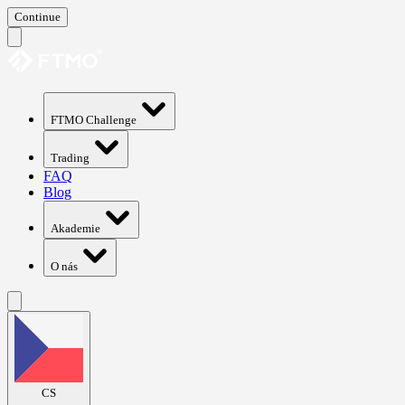
Continue
FTMO Challenge
Trading
FAQ
Blog
Akademie
O nás
CS