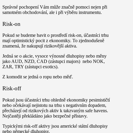
Správné pochopení Vám může značně pomoci nejen při
samotném obchodování, ale i při výběru instrumentu.
Risk-on
Pokud se budeme bavit o prostředí risk-on, účastníci trhu
mají optimistický pocit z ekonomiky. To zjednodušeně
znamená, že nakupují rizikovější aktiva.
Jedná se o akcie, vysoce výnosné dluhopisy nebo měny
jako AUD, NZD, CAD (zástupci majors) nebo NOK,
ZAR, TRY (zástupci exotics).
Z komodit se jedná o ropu nebo měď.
Risk-off
Pokud jsou účastníci trhu ohledně ekonomiky pesimističtí
nebo očekávají nejistotu na trhu s negativním dopadem,
přecházejí od rizikových aktiv k takzvaným safe havens.
Nejčastěji překládáno jako bezpečné přístavy.
Typickými risk-off aktivy jsou americké státní dluhopisy
nebo německé dluhopisy.