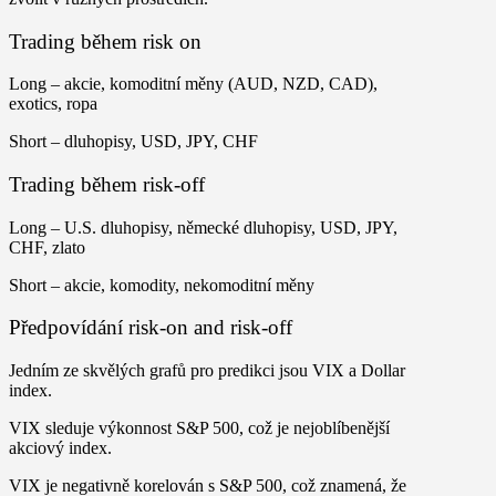
Trading během risk on
Long
– akcie, komoditní měny (AUD, NZD, CAD),
exotics, ropa
Short
– dluhopisy, USD, JPY, CHF
Trading během risk-off
Long
– U.S. dluhopisy, německé dluhopisy, USD, JPY,
CHF, zlato
Short
– akcie, komodity, nekomoditní měny
Předpovídání risk-on and risk-off
Jedním ze skvělých grafů pro predikci jsou VIX a Dollar
index.
VIX sleduje výkonnost S&P 500, což je nejoblíbenější
akciový index.
VIX je negativně korelován s S&P 500, což znamená, že