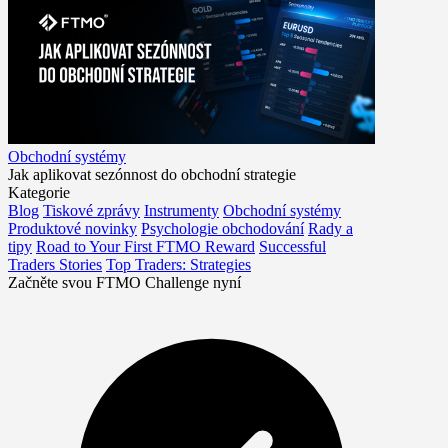
Obchodní systémy
Jak aplikovat sezónnost do obchodní strategie
Kategorie
Blog
Tiskové zprávy
Instrumenty
Obchodní systémy
Produktové novinky
Psychologie obchodování
Rady a
tipy
Road to Your First FTMO Reward
Successful
Traders Stories
Top Traders: Strategies
Začněte svou FTMO Challenge nyní