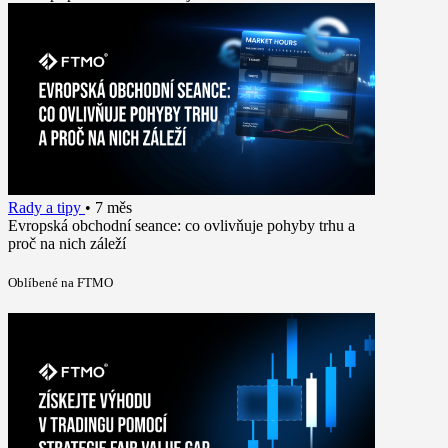
Rady a tipy
•
7 měs
Evropská obchodní seance: co ovlivňuje pohyby trhu a
proč na nich záleží
Oblíbené na FTMO