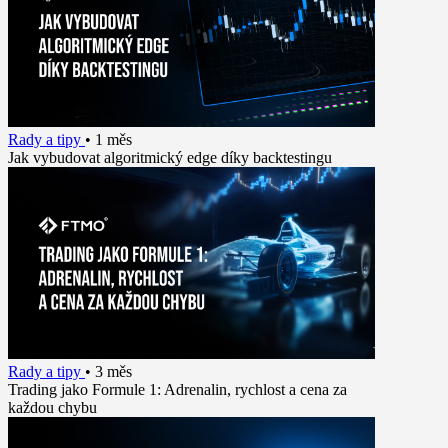
Rady a tipy
•
1 měs
Jak vybudovat algoritmický edge díky backtestingu
Rady a tipy
•
3 měs
Trading jako Formule 1: Adrenalin, rychlost a cena za
každou chybu