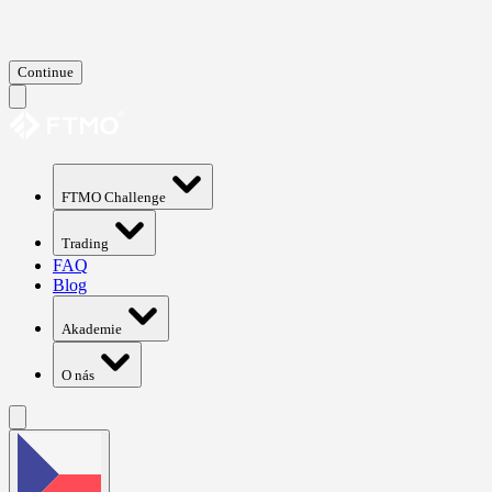
Continue
FTMO Challenge
Trading
FAQ
Blog
Akademie
O nás