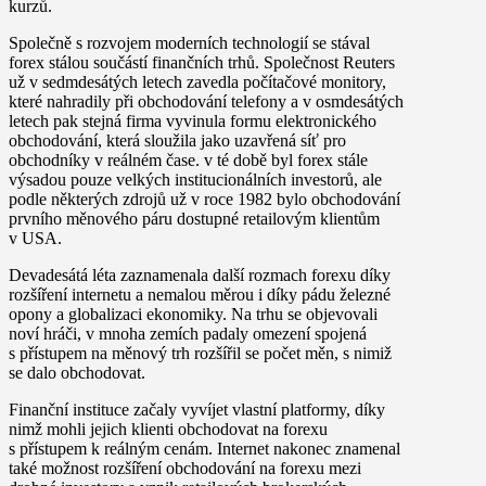
kurzů.
Společně s rozvojem moderních technologií se stával
forex stálou součástí finančních trhů. Společnost Reuters
už v sedmdesátých letech zavedla počítačové monitory,
které nahradily při obchodování telefony a v osmdesátých
letech pak stejná firma vyvinula formu elektronického
obchodování, která sloužila jako uzavřená síť pro
obchodníky v reálném čase. v té době byl forex stále
výsadou pouze velkých institucionálních investorů, ale
podle některých zdrojů už v roce 1982 bylo obchodování
prvního měnového páru dostupné retailovým klientům
v USA.
Devadesátá léta zaznamenala další rozmach forexu díky
rozšíření internetu a nemalou měrou i díky pádu železné
opony a globalizaci ekonomiky. Na trhu se objevovali
noví hráči, v mnoha zemích padaly omezení spojená
s přístupem na měnový trh rozšířil se počet měn, s nimiž
se dalo obchodovat.
Finanční instituce začaly vyvíjet vlastní platformy, díky
nimž mohli jejich klienti obchodovat na forexu
s přístupem k reálným cenám. Internet nakonec znamenal
také možnost rozšíření obchodování na forexu mezi