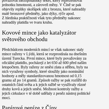
považovat mezopotámský šekel, který reprezentoval
jednotku hmotnosti, a zároveň měny. V Číně se pak
objevily repliky skořápek ulit z bronzu, které nahradily
malé bronzové předměty, jako dýky, rýče apod.
Z hlediska praktičnosti však tyto předměty nakonec
nahradily platidla ve tvaru kruhu.
Kovové mince jako katalyzátor
světového obchodu
Předchůdcem moderních mincí se však nakonec staly
mince raženy v Lýdii, která se rozprostírala na dnešním
území Turecka. První mince, které byly považovány za
oficiální platidlo, pocházejí z let 650 až 600 před naším
letopočtem. Byly raženy ze směsi zlata a stříbra, byly na
nich vyraženy symboly, které sloužily jako nominální
hodnoty a měly standardizovanou hmotnost od 0,15
gramu až po 14 gramů. Způsob ražby se pak rozšířil do
ostatních částí světa a k jejich ražbě se využívaly různé
druhy kovů a jejich směsi. Možnost kontroly ražby a
jejich cirkulace v té době udělaly z peněz nástroj politické
moci.
Papírové peníze z Číny