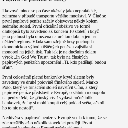
I kovové mince se po čase ukázaly jako nepraktické,
zejména v případě transportu většího množství. V Číně se
první papírové peníze začaly objevovat někdy kolem
sedmého století. První oficiální oběživo ve formě
dluhopisů bylo zavedeno až koncem 10 století, i když
jeho platnost byla omezena na určitou dobu a jen na
některé regiony. Vláda samozřejmě brzy pochopila
ekonomickou výhodu tištěných peněz a zajistila si
monopol na jejich tisk. Tak jak je na dnešním dolaru
výrok „In God We Trust“, tak bylo na čínských
papírových penězích upozornění „Ti, kdo padělají, budou
sťati“.
První celostátně platné bankovky kryté zlatem byly
zavedeny ve druhé polovině třináctého století. Marko
Polo, který ve třináctém století navštívil Čínu, a který
papírové peníze představil v Evropě, o státním monopolu
na peníze řekl, že „čínský císař vydává ročně tolik
bankovek, že by si mohl koupit celý poklad světa, ačkoli
ho to nic nestojí“.
Nedůvěra v papírové peníze v Evropě vedla k tomu, že se
zde rozšířily až o několik stovek let později. První
moderní bankovky v Evropě začala tisknout