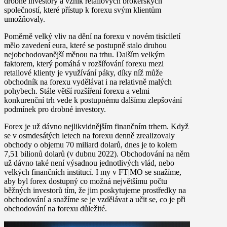
drobné investory a vznik retailových brokerských
společností, které přístup k forexu svým klientům
umožňovaly.
Poměrně velký vliv na dění na forexu v novém tisíciletí
mělo zavedení eura, které se postupně stalo druhou
nejobchodovanější měnou na trhu. Dalším velkým
faktorem, který pomáhá v rozšiřování forexu mezi
retailové klienty je využívání páky, díky níž může
obchodník na forexu vydělávat i na relativně malých
pohybech. Stále větší rozšíření forexu a velmi
konkurenční trh vede k postupnému dalšímu zlepšování
podmínek pro drobné investory.
Forex je už dávno nejlikvidnějším finančním trhem. Když
se v osmdesátých letech na forexu denně zrealizovaly
obchody o objemu 70 miliard dolarů, dnes je to kolem
7,51 bilionů dolarů (v dubnu 2022). Obchodování na něm
už dávno také není výsadnou jednotlivých vlád, nebo
velkých finančních institucí. I my v FT|MO se snažíme,
aby byl forex dostupný co možná největšímu počtu
běžných investorů tím, že jim poskytujeme prostředky na
obchodování a snažíme se je vzdělávat a učit se, co je při
obchodování na forexu důležité.