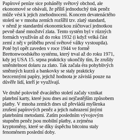
Papírové peníze sice poháněly světový obchod, ale
ekonomové se obávali, že příliš jednoduchý tisk peněz
může vést k jejich znehodnocení. Koncem devatenáctého
století se v mnoha zemích rozšířil tzv. zlatý standard,
v němž je standardní ekonomickou zúčtovací jednotkou
pevně dané množství zlata. Tento systém byl v různých
formách využíván až do roku 1932 (i když velká část
zemí z něj v průběhu první světové války vystoupila).
Poté byl opět zaveden v roce 1944 ve formě
Brettonwoodského systému, který trval až do roku 1971,
kdy jej USA 15. srpna prakticky ukončily tím, že zrušily
směnitelnost dolaru za zlato. Tak začala éra pohyblivých
směnných kurzů a bankovky se staly prakticky
bezcennými papíry, jejichž hodnota je závislá pouze na
důvěře lidí, kteří je využívají.
Ve druhé polovině dvacátého století začaly vznikat
platební karty, které jsou dnes asi nejčastějším způsobem
platby. V mnoha zemích dnes už převládá myšlenka
zrušení papírových peněz a jejich nahrazení jinými
platebními metodami. Zatím posledním vývojovým
stupněm peněz jsou mobilní platby, a zejména
kryptoměny, které se díky úspěchu bitcoinu staly
fenoménem poslední doby.