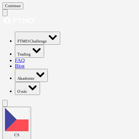
Continue
FTMO Challenge
Trading
FAQ
Blog
Akademie
O nás
CS