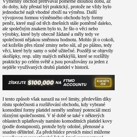
Výměnný obchod přetrvával poměrně dlouhou dobu, až
do doby, kdy přestal být praktický, protože ne vždy bylo
jednoduché najít vhodné zboží na výměnu. Další
vývojovou formou výměnného obchodu byly formy
peněz, které mají od těch dnešních stále poměrně daleko,
ale společným znakem bylo to, že šlo o věci nebo
výrobky, které byly obecně žádané a měly tedy ve
společnosti nějakou směnnou hodnotu. Mohlo jít o cokoli,
od kožešin přes různé zrniny nebo sůl, až po plátno, tedy
věci, které byly samy o sobě užitečné. Později se objevily
skořápky, resp. ulity malých měkkýšů, které se rozšířily
prakticky po celém světě a jsou považovány za jeden z
nejdéle využívaných druhů platidel v historii.
I tento způsob však narazil na své limity, především díky
růstu společnosti a rozšiřování obchodu, kdy vybrané
komoditní formy platidel neměly směnný potenciál mezi
různými společnostmi. V té době se také v některých
oblastech uplatňovaly namísto komoditních platidel kovy
(podle dostupnosti), protože byly odolné, přenosné a
snadno dělitelné. Za předchůdce prvních mincí můžeme