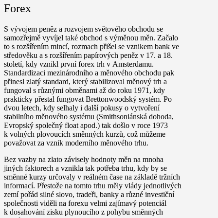
Forex
S vývojem peněz a rozvojem světového obchodu se
samozřejmě vyvíjel také obchod s výměnou měn. Začalo
to s rozšířením mincí, rozmach přišel se vznikem bank ve
středověku a s rozšířením papírových peněz v 17. a 18.
století, kdy vznikl první forex trh v Amsterdamu.
Standardizaci mezinárodního a měnového obchodu pak
přinesl zlatý standard, který stabilizoval měnový trh a
fungoval s různými obměnami až do roku 1971, kdy
prakticky přestal fungovat Brettonwoodský systém. Po
dvou letech, kdy selhaly i další pokusy o vytvoření
stabilního měnového systému (Smithsoniánská dohoda,
Evropský společný float apod.) tak došlo v roce 1973
k volných plovoucích směnných kurzů, což můžeme
považovat za vznik moderního měnového trhu.
Bez vazby na zlato závisely hodnoty měn na mnoha
jiných faktorech a vznikla tak potřeba trhu, kdy by se
směnné kurzy určovaly v reálném čase na základě tržních
informací. Přestože na tomto trhu měly vlády jednotlivých
zemí pořád silné slovo, tradeři, banky a různé investiční
společnosti viděli na forexu velmi zajímavý potenciál
k dosahování zisku plynoucího z pohybu směnných