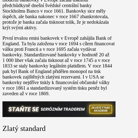
předchůdkyně dnešní švédské centrální banky
Stockholms Banco v roce 1661. Bankovky sice měly
úspěch, ale banka nakonec v roce 1667 zbankrotovala,
protože je banka začala tisknout tolik, že je nedokázala
krýt svými aktivy.
První trvalou emisi bankovek v Evropě zahájila Bank of
England. Ta byla založena v roce 1694 s cílem financovat
válku proti Francii a v roce 1695 začala vydávat
bankovky. Standardizované bankovky v hodnotě 20 až
1 000 liber však začala tisknout až v roce 1745 a v roce
1833 se staly bankovky legálním platidlem. V roce 1844
pak byl Bank of England přidělen monopol na tisk
bankovek zajištěných zlatými rezervami. I v USA se
bankovky nejdříve tiskly k financování občanské války
v roce 1861 a standardizovaný systém tisku peněz byl
zaveden až v roce 1869.
Zlatý standard