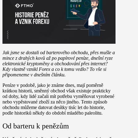
Jak jsme se dostali od barterového obchodu, přes mušle a
mince z drahých kovů až po papírové peníze, dnešní ryze
elektronické kryptoměny a obchodování přes internet?
Kdy vlastně vznikl Forex a co k tomu vedlo? To vše si
připomeneme v dnešním článku.
Peníze v podobě, jako je známe dnes, mají poměrně
krátkou historii, směnný obchod však existuje prakticky
od doby, kdy lidé začali mít potřebu vyměňovat vyrobené
nebo vypěstované zboží za něco jiného. Tento způsob
obchodu můžeme datovat desítky tisíc let do historie,
podle historiků někdy do období mladého paleolitu.
Od barteru k penězům