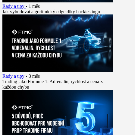
Rady a tipy
•
1 měs
Jak vybudovat algoritmický edge díky backtestingu
Rady a tipy
•
3 měs
Trading jako Formule 1: Adrenalin, rychlost a cena za
každou chybu