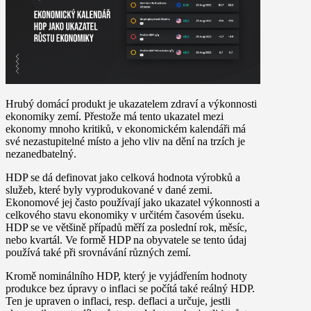
Hrubý domácí produkt je ukazatelem zdraví a výkonnosti
ekonomiky zemí. Přestože má tento ukazatel mezi
ekonomy mnoho kritiků, v ekonomickém kalendáři má
své nezastupitelné místo a jeho vliv na dění na trzích je
nezanedbatelný.
HDP se dá definovat jako celková hodnota výrobků a
služeb, které byly vyprodukované v dané zemi.
Ekonomové jej často používají jako ukazatel výkonnosti a
celkového stavu ekonomiky v určitém časovém úseku.
HDP se ve většině případů měří za poslední rok, měsíc,
nebo kvartál. Ve formě HDP na obyvatele se tento údaj
používá také při srovnávání různých zemí.
Kromě nominálního HDP, který je vyjádřením hodnoty
produkce bez úpravy o inflaci se počítá také reálný HDP.
Ten je upraven o inflaci, resp. deflaci a určuje, jestli