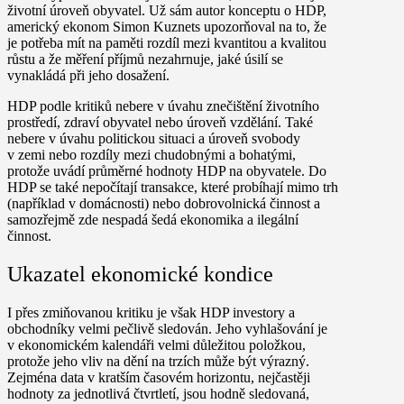
životní úroveň obyvatel. Už sám autor konceptu o HDP,
americký ekonom Simon Kuznets upozorňoval na to, že
je potřeba mít na paměti rozdíl mezi kvantitou a kvalitou
růstu a že měření příjmů nezahrnuje, jaké úsilí se
vynakládá při jeho dosažení.
HDP podle kritiků nebere v úvahu znečištění životního
prostředí, zdraví obyvatel nebo úroveň vzdělání. Také
nebere v úvahu politickou situaci a úroveň svobody
v zemi nebo rozdíly mezi chudobnými a bohatými,
protože uvádí průměrné hodnoty HDP na obyvatele. Do
HDP se také nepočítají transakce, které probíhají mimo trh
(například v domácnosti) nebo dobrovolnická činnost a
samozřejmě zde nespadá šedá ekonomika a ilegální
činnost.
Ukazatel ekonomické kondice
I přes zmiňovanou kritiku je však HDP investory a
obchodníky velmi pečlivě sledován. Jeho vyhlašování je
v ekonomickém kalendáři velmi důležitou položkou,
protože jeho vliv na dění na trzích může být výrazný.
Zejména data v kratším časovém horizontu, nejčastěji
hodnoty za jednotlivá čtvrtletí, jsou hodně sledovaná,