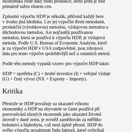
ekonomika roste díky růstu produkce, nebo jestli je růst
primárně tažen růstem cen.
Způsobů výpočtu HDP je několik, přičemž každý bere
v úvahu jiná hlediska. Lze jej vypočíst třemi metodami,
produkční (výrobkovou) metodou, výdajovou metodou a
důchodovou metodou. Asi nejčastěji používanou
metodou, která se používá k výpočtu HDP, je výdajová
metoda. Podle U.S. Bureau of Economic Analysis, které
je za výpočet HDP v USA zodpovědné, jsou zdrojová
data pro tento výpočet spolehlivější než u ostatních metod.
Podle této metody vypadá vzorec pro výpočet HDP takto:
HDP = spotřeba (C) + hrubé investice (I) + veřejné výdaje
(G) + čistý vývoz (NX = Exporty – Importy).
Kritika
Přestože se HDP považuje za ukazatel výkonu
ekonomiky a HDP na obyvatele se často používá při
porovnávání různých ekonomik jako ukazatel životní
úrovně v dané zemi, je rovněž zaměňován za měřítko
bohatství a blahobytu, což není úplně přesné. HDP do
svého výpočtu nezahrnuje řadu faktorů, které ovlivňují