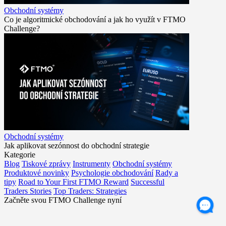
Obchodní systémy
Co je algoritmické obchodování a jak ho využít v FTMO
Challenge?
Obchodní systémy
Jak aplikovat sezónnost do obchodní strategie
Kategorie
Blog
Tiskové zprávy
Instrumenty
Obchodní systémy
Produktové novinky
Psychologie obchodování
Rady a
tipy
Road to Your First FTMO Reward
Successful
Traders Stories
Top Traders: Strategies
Začněte svou FTMO Challenge nyní