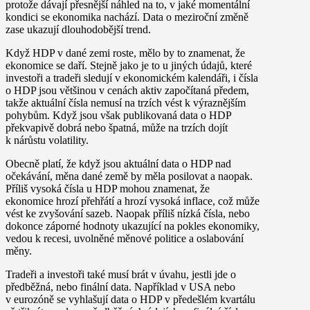
protože dávají přesnější náhled na to, v jaké momentální
kondici se ekonomika nachází. Data o meziroční změně
zase ukazují dlouhodobější trend.
Když HDP v dané zemi roste, mělo by to znamenat, že
ekonomice se daří. Stejně jako je to u jiných údajů, které
investoři a tradeři sledují v ekonomickém kalendáři, i čísla
o HDP jsou většinou v cenách aktiv započítaná předem,
takže aktuální čísla nemusí na trzích vést k výraznějším
pohybům. Když jsou však publikovaná data o HDP
překvapivě dobrá nebo špatná, může na trzích dojít
k nárůstu volatility.
Obecně platí, že když jsou aktuální data o HDP nad
očekávání, měna dané země by měla posilovat a naopak.
Příliš vysoká čísla u HDP mohou znamenat, že
ekonomice hrozí přehřátí a hrozí vysoká inflace, což může
vést ke zvyšování sazeb. Naopak příliš nízká čísla, nebo
dokonce záporné hodnoty ukazující na pokles ekonomiky,
vedou k recesi, uvolněné měnové politice a oslabování
měny.
Tradeři a investoři také musí brát v úvahu, jestli jde o
předběžná, nebo finální data. Například v USA nebo
v eurozóně se vyhlašují data o HDP v předešlém kvartálu