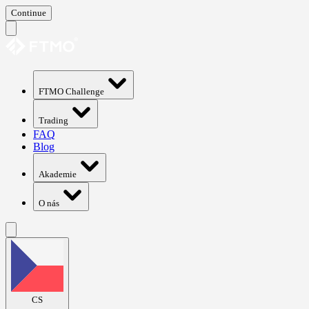
Continue
FTMO Challenge
Trading
FAQ
Blog
Akademie
O nás
CS