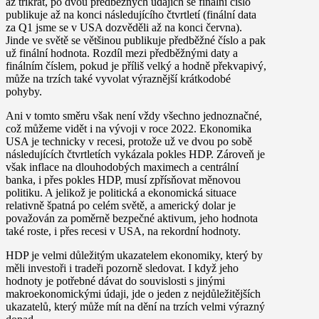
až třikrát, po dvou předběžných údajích se finální číslo
publikuje až na konci následujícího čtvrtletí (finální data
za Q1 jsme se v USA dozvěděli až na konci června).
Jinde ve světě se většinou publikuje předběžné číslo a pak
už finální hodnota. Rozdíl mezi předběžnými daty a
finálním číslem, pokud je příliš velký a hodně překvapivý,
může na trzích také vyvolat výraznější krátkodobé
pohyby.
Ani v tomto směru však není vždy všechno jednoznačné,
což můžeme vidět i na vývoji v roce 2022. Ekonomika
USA je technicky v recesi, protože už ve dvou po sobě
následujících čtvrtletích vykázala pokles HDP. Zároveň je
však inflace na dlouhodobých maximech a centrální
banka, i přes pokles HDP, musí zpřísňovat měnovou
politiku. A jelikož je politická a ekonomická situace
relativně špatná po celém světě, a americký dolar je
považován za poměrně bezpečné aktivum, jeho hodnota
také roste, i přes recesi v USA, na rekordní hodnoty.
HDP je velmi důležitým ukazatelem ekonomiky, který by
měli investoři i tradeři pozorně sledovat. I když jeho
hodnoty je potřebné dávat do souvislosti s jinými
makroekonomickými údaji, jde o jeden z nejdůležitějších
ukazatelů, který může mít na dění na trzích velmi výrazný