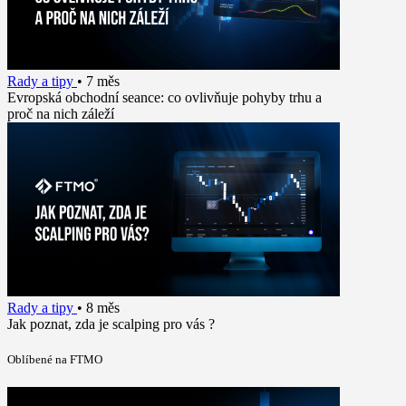
Rady a tipy
•
7 měs
Evropská obchodní seance: co ovlivňuje pohyby trhu a
proč na nich záleží
Rady a tipy
•
8 měs
Jak poznat, zda je scalping pro vás ?
Oblíbené na FTMO