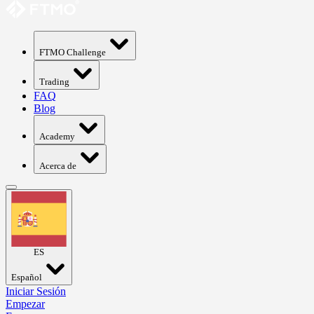
FTMO Challenge
Trading
FAQ
Blog
Academy
Acerca de
ES
Español
Iniciar Sesión
Empezar