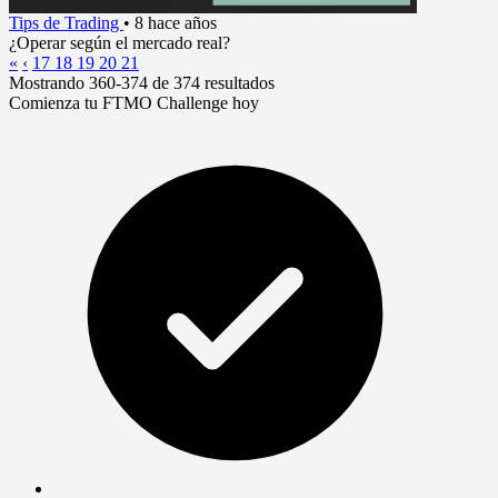
Tips de Trading
•
8 hace años
¿Operar según el mercado real?
«
‹
17
18
19
20
21
Mostrando 360-374 de 374 resultados
Comienza tu FTMO Challenge hoy