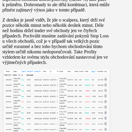
k průměru. Dohromady to ale dělá kombinaci, která může
přinést zajímavý výnos jako v tomto případě.
Z deníku je jasně vidět, že jde o scalpera, který drží své
pozice několik minut nebo několik desítek minut. Déle
než hodinu držel trader své obchody jen ve čtyřech
případech. Pochválit musíme zadávání pokynů Stop Loss
u všech obchodů, což je v případě tak velkých pozic
určitě rozumné a bez toho bychom obchodování tímto
stylem určitě nikomu nedoporučovali. Take Profity
vzhledem ke svému stylu obchodování nastavoval jen ve
výjimečných případech.