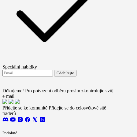
Speciální nabídky
Odebírejte
Souhlasím se zasíláním novinek od FTMO
Terms and
conditions
Děkujeme! Pro potvrzení odběru prosím zkontrolujte svůj
e-mail.
Přidejte se ke komunitě
Přidejte se do celosvětové sítě
traderů
Podobné