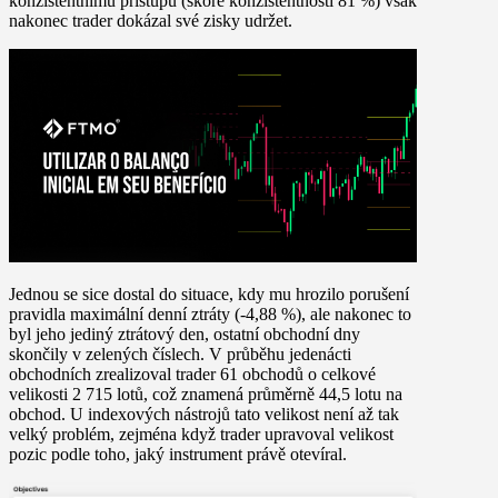
konzistentnímu přístupu (skóre konzistentnosti 81 %) však
nakonec trader dokázal své zisky udržet.
Jednou se sice dostal do situace, kdy mu hrozilo porušení
pravidla maximální denní ztráty (-4,88 %), ale nakonec to
byl jeho jediný ztrátový den, ostatní obchodní dny
skončily v zelených číslech. V průběhu jedenácti
obchodních zrealizoval trader 61 obchodů o celkové
velikosti 2 715 lotů, což znamená průměrně 44,5 lotu na
obchod. U indexových nástrojů tato velikost není až tak
velký problém, zejména když trader upravoval velikost
pozic podle toho, jaký instrument právě otevíral.