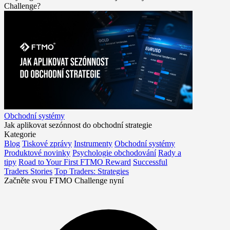
Challenge?
Obchodní systémy
Jak aplikovat sezónnost do obchodní strategie
Kategorie
Blog
Tiskové zprávy
Instrumenty
Obchodní systémy
Produktové novinky
Psychologie obchodování
Rady a
tipy
Road to Your First FTMO Reward
Successful
Traders Stories
Top Traders: Strategies
Začněte svou FTMO Challenge nyní