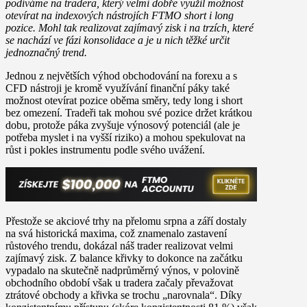
podíváme na tradera, který velmi dobře využil možnost
otevírat na indexových nástrojích FTMO short i long
pozice. Mohl tak realizovat zajímavý zisk i na trzích, které
se nachází ve fázi konsolidace a je u nich těžké určit
jednoznačný trend.
Jednou z největších výhod obchodování na forexu a s
CFD nástroji je kromě využívání finanční páky také
možnost otevírat pozice oběma směry, tedy long i short
bez omezení. Tradeři tak mohou své pozice držet krátkou
dobu, protože páka zvyšuje výnosový potenciál (ale je
potřeba myslet i na vyšší riziko) a mohou spekulovat na
růst i pokles instrumentu podle svého uvážení.
Přestože se akciové trhy na přelomu srpna a září dostaly
na svá historická maxima, což znamenalo zastavení
růstového trendu, dokázal náš trader realizovat velmi
zajímavý zisk. Z balance křivky to dokonce na začátku
vypadalo na skutečně nadprůměrný výnos, v polovině
obchodního období však u tradera začaly převažovat
ztrátové obchody a křivka se trochu „narovnala“. Díky