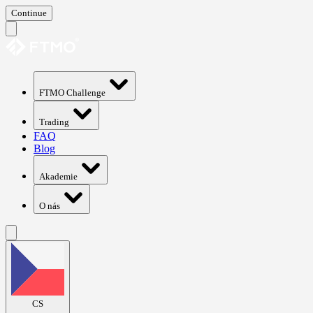
Continue
FTMO Challenge
Trading
FAQ
Blog
Akademie
O nás
CS