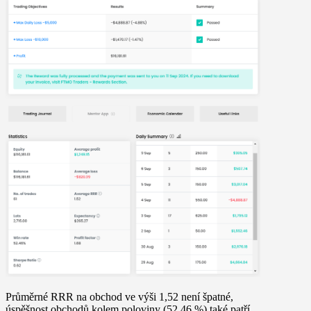
Průměrné RRR na obchod ve výši 1,52 není špatné,
úspěšnost obchodů kolem poloviny (52,46 %) také patří