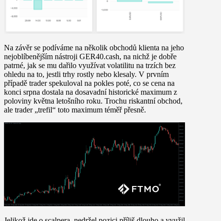
Na závěr se podíváme na několik obchodů klienta na jeho
nejoblíbenějším nástroji GER40.cash, na nichž je dobře
patrné, jak se mu dařilo využívat volatilitu na trzích bez
ohledu na to, jestli trhy rostly nebo klesaly. V prvním
případě trader spekuloval na pokles poté, co se cena na
konci srpna dostala na dosavadní historické maximum z
poloviny května letošního roku. Trochu riskantní obchod,
ale trader „trefil“ toto maximum téměř přesně.
Jelikož jde o scalpera, nedržel pozici příliš dlouho a využil