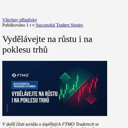
Všechny příspěvky
Publikováno 1 r v
Successful Traders Stories
Vydělávejte na růstu i na
poklesu trhů
V další části seriálu o úspěšných FTMO Traderech se