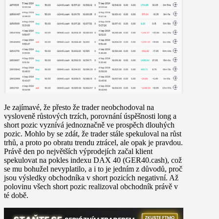
Je zajímavé, že přesto že trader neobchodoval na
vysloveně růstových trzích, porovnání úspěšnosti long a
short pozic vyznívá jednoznačně ve prospěch dlouhých
pozic. Mohlo by se zdát, že trader stále spekuloval na růst
trhů, a proto po obratu trendu ztrácel, ale opak je pravdou.
Právě den po největších výprodejích začal klient
spekulovat na pokles indexu DAX 40 (GER40.cash), což
se mu bohužel nevyplatilo, a i to je jedním z důvodů, proč
jsou výsledky obchodníka v short pozicích negativní. Až
polovinu všech short pozic realizoval obchodník právě v
té době.