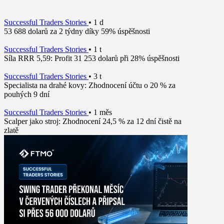
Successful Traders Stories
•
1 d
53 688 dolarů za 2 týdny díky 59% úspěšnosti
Successful Traders Stories
•
1 t
Síla RRR 5,59: Profit 31 253 dolarů při 28% úspěšnosti
Successful Traders Stories
•
3 t
Specialista na drahé kovy: Zhodnocení účtu o 20 % za
pouhých 9 dní
Successful Traders Stories
•
1 měs
Scalper jako stroj: Zhodnocení 24,5 % za 12 dní čistě na
zlatě