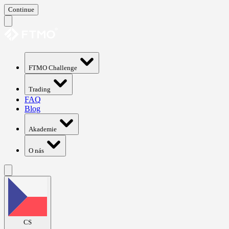
Continue
FTMO Challenge
Trading
FAQ
Blog
Akademie
O nás
CS