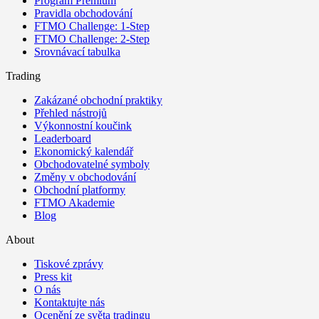
Program Premium
Pravidla obchodování
FTMO Challenge: 1-Step
FTMO Challenge: 2-Step
Srovnávací tabulka
Trading
Zakázané obchodní praktiky
Přehled nástrojů
Výkonnostní koučink
Leaderboard
Ekonomický kalendář
Obchodovatelné symboly
Změny v obchodování
Obchodní platformy
FTMO Akademie
Blog
About
Tiskové zprávy
Press kit
O nás
Kontaktujte nás
Ocenění ze světa tradingu