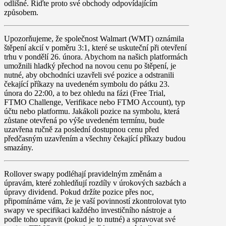
odlišné. Řiďte proto své obchody odpovídajícím
způsobem.
Upozorňujeme, že společnost Walmart (
WMT
) oznámila
štěpení akcií v poměru 3:1,
které se uskuteční při otevření
trhu v
pondělí 26. února
. Abychom na našich platformách
umožnili hladký přechod na novou cenu po štěpení, je
nutné, aby obchodníci uzavřeli své pozice a odstranili
čekající příkazy na uvedeném symbolu do
pátku 23.
února do 22:00
, a to bez ohledu na fázi (Free Trial,
FTMO Challenge, Verifikace nebo FTMO Account), typ
účtu nebo platformu. Jakákoli pozice na symbolu, která
zůstane otevřená po výše uvedeném termínu, bude
uzavřena ručně za poslední dostupnou cenu před
předčasným uzavřením a všechny čekající příkazy budou
smazány.
Rollover
swapy
podléhají pravidelným změnám a
úpravám, které zohledňují rozdíly v úrokových sazbách a
úpravy dividend. Pokud držíte pozice přes noc,
připomínáme vám, že je vaší povinností zkontrolovat tyto
swapy ve specifikaci každého investičního nástroje a
podle toho upravit (pokud je to nutné) a spravovat své