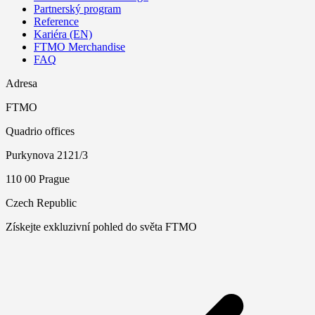
Partnerský program
Reference
Kariéra (EN)
FTMO Merchandise
FAQ
Adresa
FTMO
Quadrio offices
Purkynova 2121/3
110 00 Prague
Czech Republic
Získejte exkluzivní pohled do světa FTMO