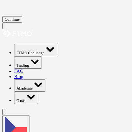
Continue
FTMO Challenge
Trading
FAQ
Blog
Akademie
O nás