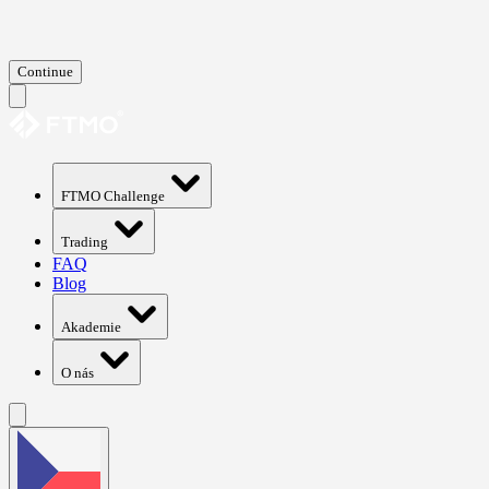
Continue
FTMO Challenge
Trading
FAQ
Blog
Akademie
O nás