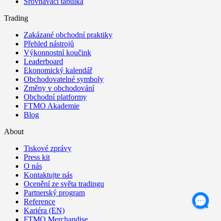
Srovnávací tabulka
Trading
Zakázané obchodní praktiky
Přehled nástrojů
Výkonnostní koučink
Leaderboard
Ekonomický kalendář
Obchodovatelné symboly
Změny v obchodování
Obchodní platformy
FTMO Akademie
Blog
About
Tiskové zprávy
Press kit
O nás
Kontaktujte nás
Ocenění ze světa tradingu
Partnerský program
Reference
Kariéra (EN)
FTMO Merchandise