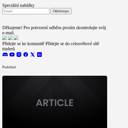
Speciální nabídky
Odebírejte
Souhlasím se zasíláním novinek od FTMO
Terms and
conditions
Děkujeme! Pro potvrzení odběru prosím zkontrolujte svůj
e-mail.
Přidejte se ke komunitě
Přidejte se do celosvětové sítě
traderů
Podobné