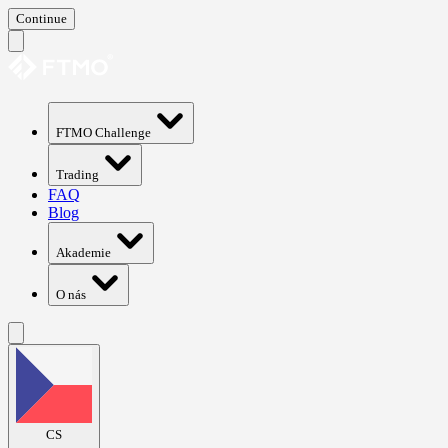
Continue
FTMO Challenge
Trading
FAQ
Blog
Akademie
O nás
CS